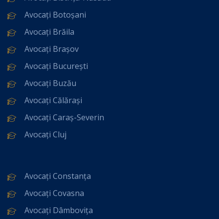
Avocați Botoșani
Avocați Brăila
Avocați Brașov
Avocați București
Avocați Buzău
Avocați Călărași
Avocați Caraș-Severin
Avocați Cluj
Avocați Constanța
Avocați Covasna
Avocați Dâmbovița