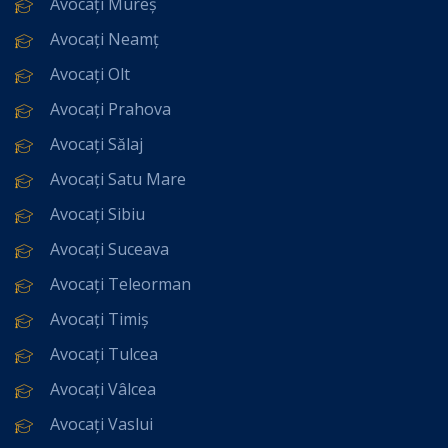
Avocați Mureș
Avocați Neamț
Avocați Olt
Avocați Prahova
Avocați Sălaj
Avocați Satu Mare
Avocați Sibiu
Avocați Suceava
Avocați Teleorman
Avocați Timiș
Avocați Tulcea
Avocați Vâlcea
Avocați Vaslui