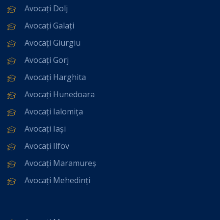
Avocați Dolj
Avocați Galați
Avocați Giurgiu
Avocați Gorj
Avocați Harghita
Avocați Hunedoara
Avocați Ialomița
Avocați Iași
Avocați Ilfov
Avocați Maramureș
Avocați Mehedinți