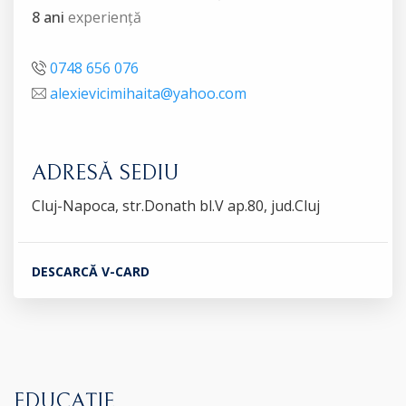
8 ani
experiență
0748 656 076
alexievicimihaita@yahoo.com
ADRESĂ SEDIU
Cluj-Napoca, str.Donath bl.V ap.80, jud.Cluj
DESCARCĂ V-CARD
EDUCAȚIE