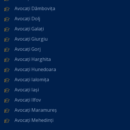
Avocați Dâmbovița
Avocați Dolj
Avocați Galați
Avocați Giurgiu
Avocați Gorj
Avocați Harghita
Avocați Hunedoara
Avocați Ialomița
Avocați Iași
Avocați Ilfov
Avocați Maramureș
Avocați Mehedinți