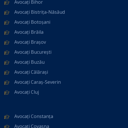
Avocați Bihor
Avocați Bistrița-Năsăud
Avocați Botoșani
Avocați Brăila
Avocați Brașov
Avocați București
Avocați Buzău
Avocați Călărași
Avocați Caraș-Severin
Avocați Cluj
Avocați Constanța
Avocați Covasna