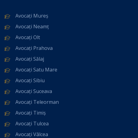
Avocați Mureș
Avocați Neamț
Avocați Olt
Avocați Prahova
Avocați Sălaj
Avocați Satu Mare
Avocați Sibiu
Avocați Suceava
Avocați Teleorman
Avocați Timiș
Avocați Tulcea
Avocați Vâlcea