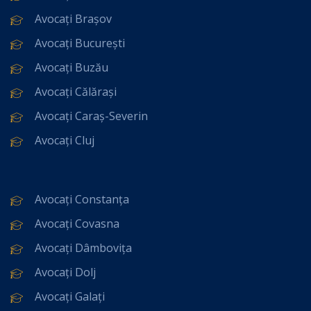
Avocați Brașov
Avocați București
Avocați Buzău
Avocați Călărași
Avocați Caraș-Severin
Avocați Cluj
Avocați Constanța
Avocați Covasna
Avocați Dâmbovița
Avocați Dolj
Avocați Galați