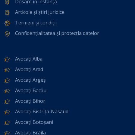
Dosare în instanță
Articole și știri juridice
Termeni și condiții
Confidențialitatea și protecția datelor
Avocați Alba
Avocați Arad
Avocați Argeș
Avocați Bacău
Avocați Bihor
Avocați Bistrița-Năsăud
Avocați Botoșani
Avocați Brăila