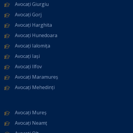
Avocați Giurgiu
Avocați Gorj
Avocați Harghita
Avocați Hunedoara
Avocați Ialomița
Avocați Iași
Avocați Ilfov
Avocați Maramureș
Avocați Mehedinți
Avocați Mureș
Avocați Neamț