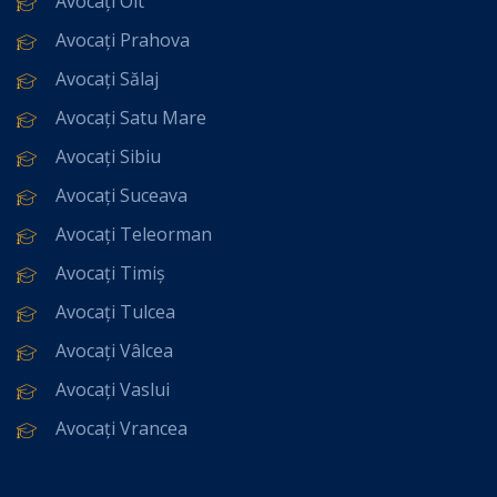
Avocați Olt
Avocați Prahova
Avocați Sălaj
Avocați Satu Mare
Avocați Sibiu
Avocați Suceava
Avocați Teleorman
Avocați Timiș
Avocați Tulcea
Avocați Vâlcea
Avocați Vaslui
Avocați Vrancea