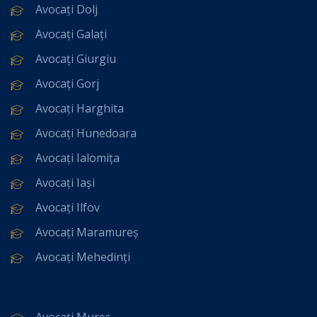
Avocați Dolj
Avocați Galați
Avocați Giurgiu
Avocați Gorj
Avocați Harghita
Avocați Hunedoara
Avocați Ialomița
Avocați Iași
Avocați Ilfov
Avocați Maramureș
Avocați Mehedinți
Avocați Mureș