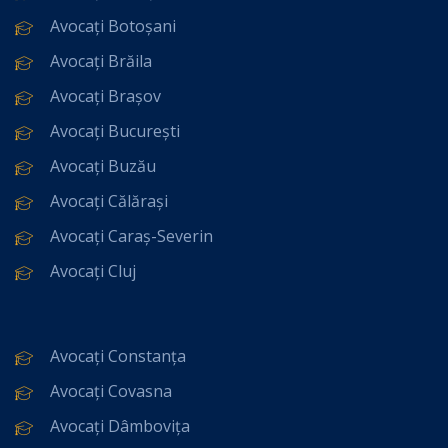
Avocați Botoșani
Avocați Brăila
Avocați Brașov
Avocați București
Avocați Buzău
Avocați Călărași
Avocați Caraș-Severin
Avocați Cluj
Avocați Constanța
Avocați Covasna
Avocați Dâmbovița