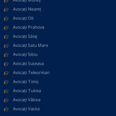
Avocați Neamț
Avocați Olt
Avocați Prahova
Avocați Sălaj
Avocați Satu Mare
Avocați Sibiu
Avocați Suceava
Avocați Teleorman
Avocați Timiș
Avocați Tulcea
Avocați Vâlcea
Avocați Vaslui