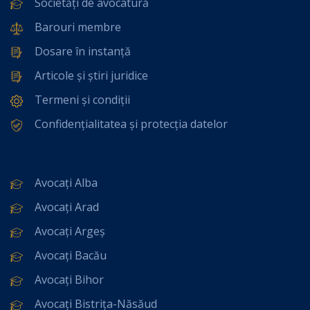
Societăți de avocatură
Barouri membre
Dosare în instanță
Articole și știri juridice
Termeni și condiții
Confidențialitatea și protecția datelor
Avocați Alba
Avocați Arad
Avocați Argeș
Avocați Bacău
Avocați Bihor
Avocați Bistrița-Năsăud