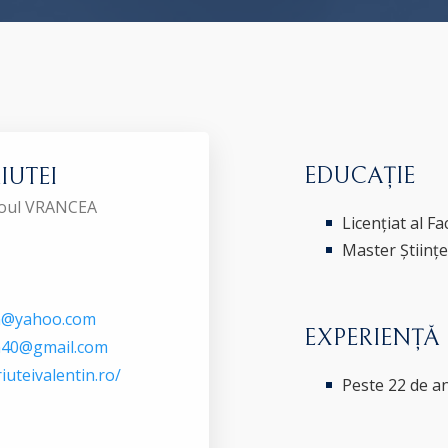
EDUCAȚIE
IUTEI
aroul VRANCEA
Licențiat al F
Master Științe
in@yahoo.com
EXPERIENȚĂ
in40@gmail.com
uteivalentin.ro/
Peste 22 de an