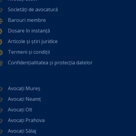
Societăți de avocatură
Barouri membre
Dosare în instanță
Articole și știri juridice
Termeni și condiții
Confidențialitatea și protecția datelor
Avocați Mureș
Avocați Neamț
Avocați Olt
Avocați Prahova
Avocați Sălaj