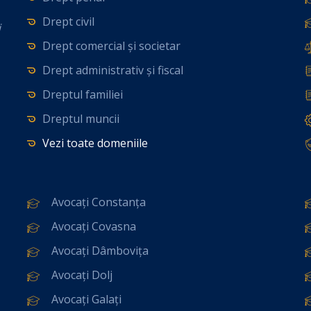
Drept civil
i
Drept comercial și societar
Drept administrativ și fiscal
Dreptul familiei
Dreptul muncii
Vezi toate domeniile
Avocați Constanța
Avocați Covasna
Avocați Dâmbovița
Avocați Dolj
Avocați Galați