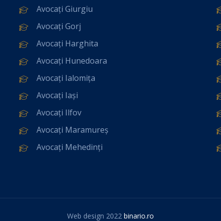
Avocați Giurgiu
Avocați Gorj
Avocați Harghita
Avocați Hunedoara
Avocați Ialomița
Avocați Iași
Avocați Ilfov
Avocați Maramureș
Avocați Mehedinți
Web design 2022
binario.ro