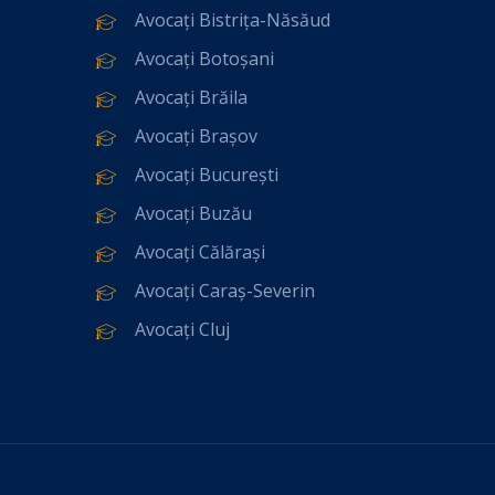
Avocați Bistrița-Năsăud
Avocați Botoșani
Avocați Brăila
Avocați Brașov
Avocați București
Avocați Buzău
Avocați Călărași
Avocați Caraș-Severin
Avocați Cluj