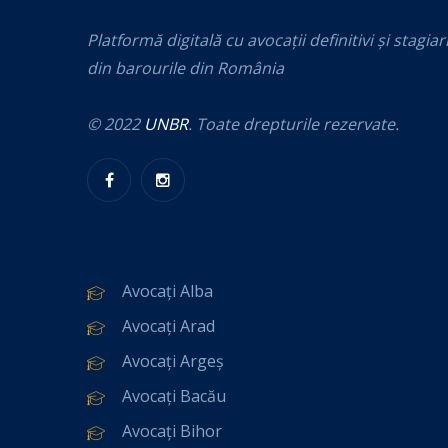
Platformă digitală cu avocații definitivi și stagiar
din barourile din România
© 2022
UNBR
. Toate drepturile rezervate.
Avocați Alba
Avocați Arad
Avocați Argeș
Avocați Bacău
Avocați Bihor