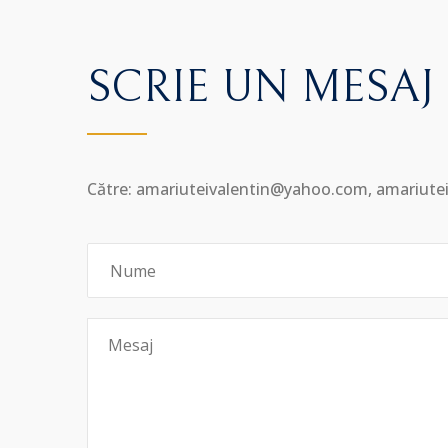
SCRIE UN MESAJ
Către: amariuteivalentin@yahoo.com, amariut