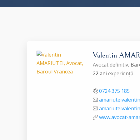
Valentin AMAR
Avocat definitiv, B
22 ani
experiență
0724 375 185
amariuteivalent
amariuteivalent
www.avocat-amari