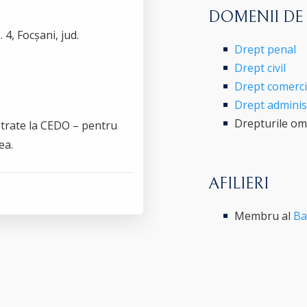
DOMENII DE
. 4, Focșani, jud.
Drept penal
Drept civil
Drept comercia
Drept administr
Drepturile om
strate la CEDO – pentru
ea.
AFILIERI
Membru al
Ba