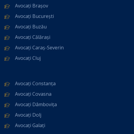
Avocați Brașov
Avocați București
Avocați Buzău
Avocați Călărași
Avocați Caraș-Severin
Avocați Cluj
Avocați Constanța
Avocați Covasna
Avocați Dâmbovița
Avocați Dolj
Avocați Galați