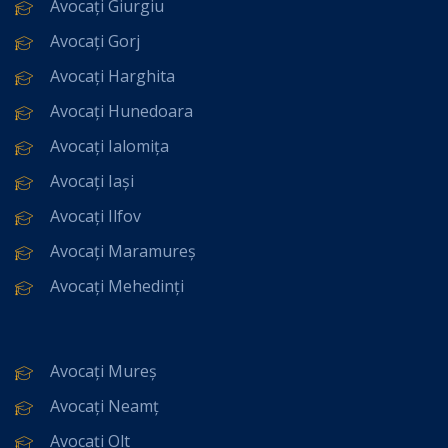
Avocați Giurgiu
Avocați Gorj
Avocați Harghita
Avocați Hunedoara
Avocați Ialomița
Avocați Iași
Avocați Ilfov
Avocați Maramureș
Avocați Mehedinți
Avocați Mureș
Avocați Neamț
Avocați Olt