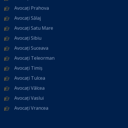
Avocați Prahova
Avocați Sălaj
Avocați Satu Mare
Avocați Sibiu
Avocați Suceava
Avocați Teleorman
Avocați Timiș
Avocați Tulcea
Avocați Vâlcea
Avocați Vaslui
Avocați Vrancea