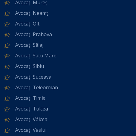
Avocați Mureș
Avocați Neamț
Avocați Olt
Avocați Prahova
Avocați Sălaj
Avocați Satu Mare
Avocați Sibiu
Avocați Suceava
Avocați Teleorman
Avocați Timiș
Avocați Tulcea
Avocați Vâlcea
Avocați Vaslui