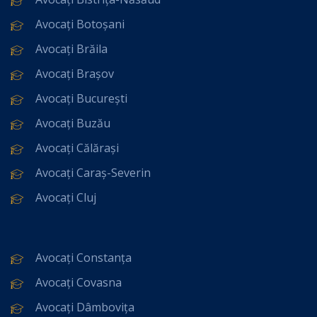
Avocați Botoșani
Avocați Brăila
Avocați Brașov
Avocați București
Avocați Buzău
Avocați Călărași
Avocați Caraș-Severin
Avocați Cluj
Avocați Constanța
Avocați Covasna
Avocați Dâmbovița