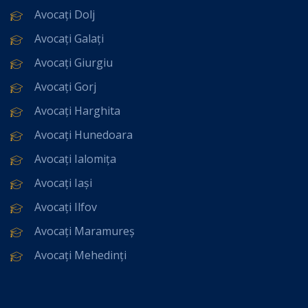
Avocați Dolj
Avocați Galați
Avocați Giurgiu
Avocați Gorj
Avocați Harghita
Avocați Hunedoara
Avocați Ialomița
Avocați Iași
Avocați Ilfov
Avocați Maramureș
Avocați Mehedinți