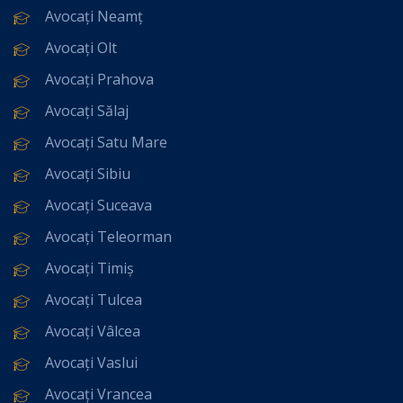
Avocați Neamț
Avocați Olt
Avocați Prahova
Avocați Sălaj
Avocați Satu Mare
Avocați Sibiu
Avocați Suceava
Avocați Teleorman
Avocați Timiș
Avocați Tulcea
Avocați Vâlcea
Avocați Vaslui
Avocați Vrancea