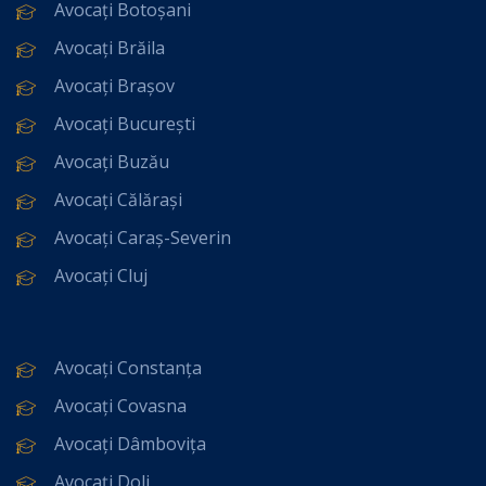
Avocați Botoșani
Avocați Brăila
Avocați Brașov
Avocați București
Avocați Buzău
Avocați Călărași
Avocați Caraș-Severin
Avocați Cluj
Avocați Constanța
Avocați Covasna
Avocați Dâmbovița
Avocați Dolj