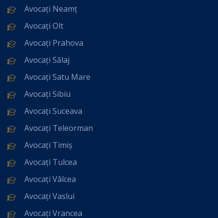
Avocați Neamț
Avocați Olt
Avocați Prahova
Avocați Sălaj
Avocați Satu Mare
Avocați Sibiu
Avocați Suceava
Avocați Teleorman
Avocați Timiș
Avocați Tulcea
Avocați Vâlcea
Avocați Vaslui
Avocați Vrancea