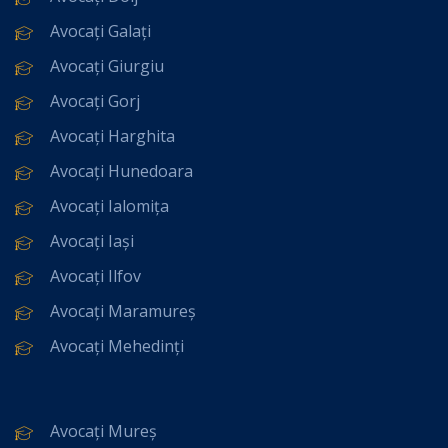
Avocați Galați
Avocați Giurgiu
Avocați Gorj
Avocați Harghita
Avocați Hunedoara
Avocați Ialomița
Avocați Iași
Avocați Ilfov
Avocați Maramureș
Avocați Mehedinți
Avocați Mureș