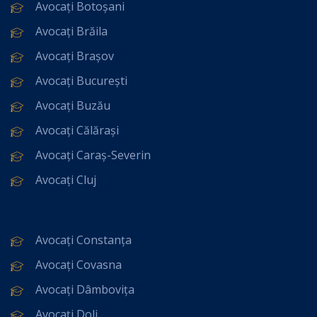
Avocați Botoșani
Avocați Brăila
Avocați Brașov
Avocați București
Avocați Buzău
Avocați Călărași
Avocați Caraș-Severin
Avocați Cluj
Avocați Constanța
Avocați Covasna
Avocați Dâmbovița
Avocați Dolj