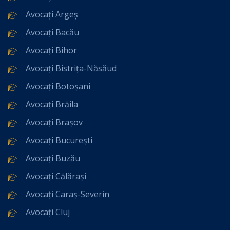
Avocați Argeș
Avocați Bacău
Avocați Bihor
Avocați Bistrița-Năsăud
Avocați Botoșani
Avocați Brăila
Avocați Brașov
Avocați București
Avocați Buzău
Avocați Călărași
Avocați Caraș-Severin
Avocați Cluj