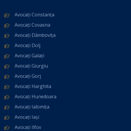
Avocați Constanța
Avocați Covasna
Avocați Dâmbovița
Avocați Dolj
Avocați Galați
Avocați Giurgiu
Avocați Gorj
Avocați Harghita
Avocați Hunedoara
Avocați Ialomița
Avocați Iași
Avocați Ilfov