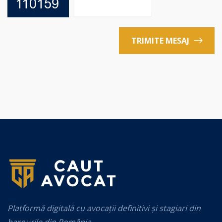
TRIMITE MESAJ
Platformă digitală cu avocații definitivi și stagiari din
barourile din România