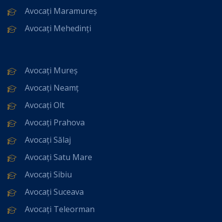
Avocați Maramureș
Avocați Mehedinți
Avocați Mureș
Avocați Neamț
Avocați Olt
Avocați Prahova
Avocați Sălaj
Avocați Satu Mare
Avocați Sibiu
Avocați Suceava
Avocați Teleorman