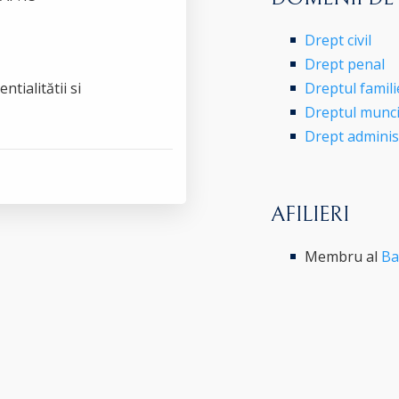
Drept civil
Drept penal
ntialitătii si
Dreptul famili
Dreptul munci
Drept administr
AFILIERI
Membru al
Ba