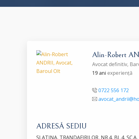
Alin-Robert A
Avocat definitiv, Ba
19 ani
experiență
0722 556 172
avocat_andrii@ho
ADRESĂ SEDIU
SLATINA, TRANDAFIRILOR, NR.4, BL.4, SC.A,