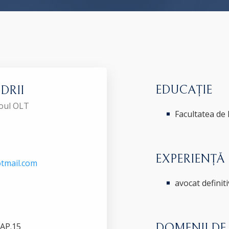
EDUCAȚIE
NDRII
roul OLT
Facultatea de 
EXPERIENȚĂ
tmail.com
avocat definiti
 AP.15
DOMENII DE