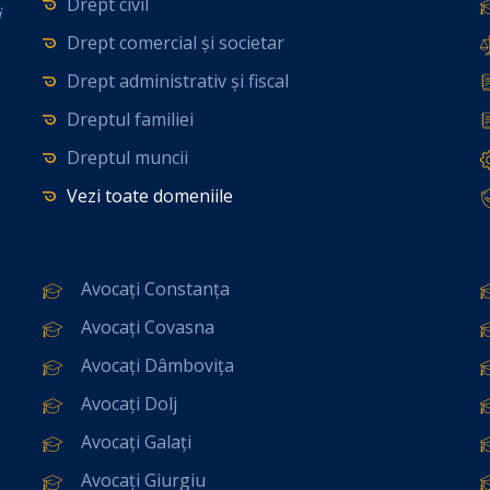
Drept civil
i
Drept comercial și societar
Drept administrativ și fiscal
Dreptul familiei
Dreptul muncii
Vezi toate domeniile
Avocați Constanța
Avocați Covasna
Avocați Dâmbovița
Avocați Dolj
Avocați Galați
Avocați Giurgiu