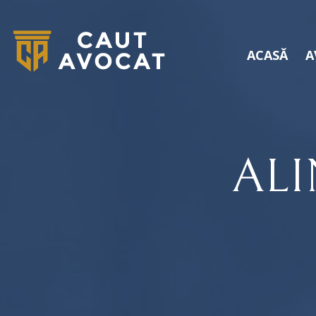
ACASĂ
A
ALI