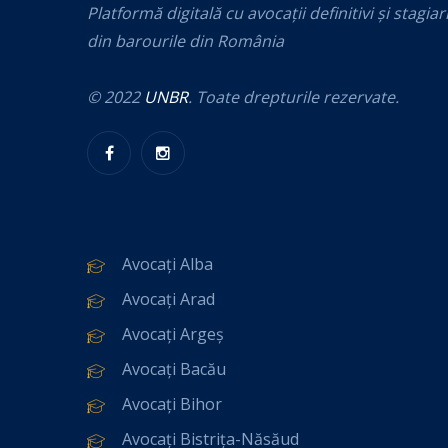
Platformă digitală cu avocații definitivi și stagiar
din barourile din România
© 2022
UNBR
. Toate drepturile rezervate.
Avocați Alba
Avocați Arad
Avocați Argeș
Avocați Bacău
Avocați Bihor
Avocați Bistrița-Năsăud