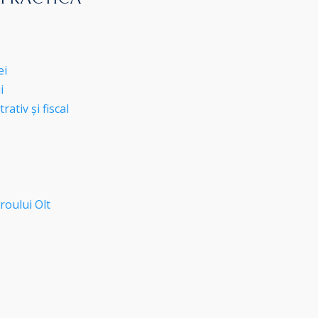
ei
i
ativ și fiscal
roului Olt