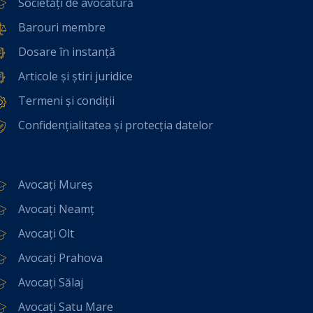
Societăți de avocatură
Barouri membre
Dosare în instanță
Articole și știri juridice
Termeni și condiții
Confidențialitatea și protecția datelor
Avocați Mureș
Avocați Neamț
Avocați Olt
Avocați Prahova
Avocați Sălaj
Avocați Satu Mare