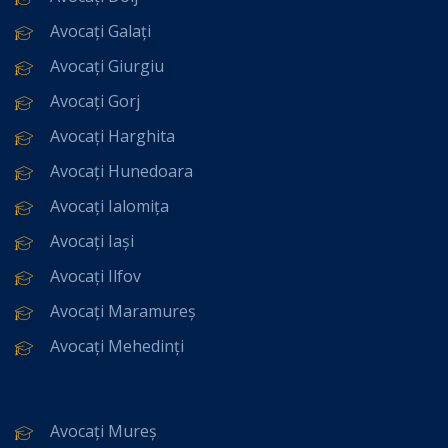
Avocați Galați
Avocați Giurgiu
Avocați Gorj
Avocați Harghita
Avocați Hunedoara
Avocați Ialomița
Avocați Iași
Avocați Ilfov
Avocați Maramureș
Avocați Mehedinți
Avocați Mureș