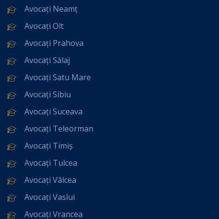
Avocați Neamț
Avocați Olt
Avocați Prahova
Avocați Sălaj
Avocați Satu Mare
Avocați Sibiu
Avocați Suceava
Avocați Teleorman
Avocați Timiș
Avocați Tulcea
Avocați Vâlcea
Avocați Vaslui
Avocați Vrancea