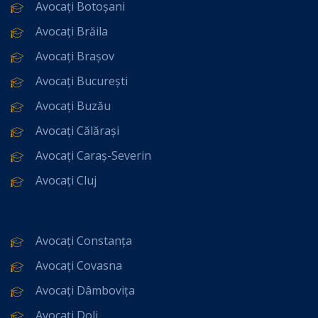
Avocați Botoșani
Avocați Brăila
Avocați Brașov
Avocați București
Avocați Buzău
Avocați Călărași
Avocați Caraș-Severin
Avocați Cluj
Avocați Constanța
Avocați Covasna
Avocați Dâmbovița
Avocați Dolj