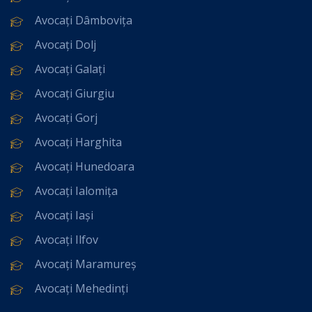
Avocați Dâmbovița
Avocați Dolj
Avocați Galați
Avocați Giurgiu
Avocați Gorj
Avocați Harghita
Avocați Hunedoara
Avocați Ialomița
Avocați Iași
Avocați Ilfov
Avocați Maramureș
Avocați Mehedinți