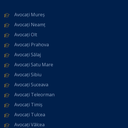
Avocați Mureș
Avocați Neamț
Avocați Olt
Avocați Prahova
Avocați Sălaj
Avocați Satu Mare
Avocați Sibiu
Avocați Suceava
Avocați Teleorman
Avocați Timiș
Avocați Tulcea
Avocați Vâlcea