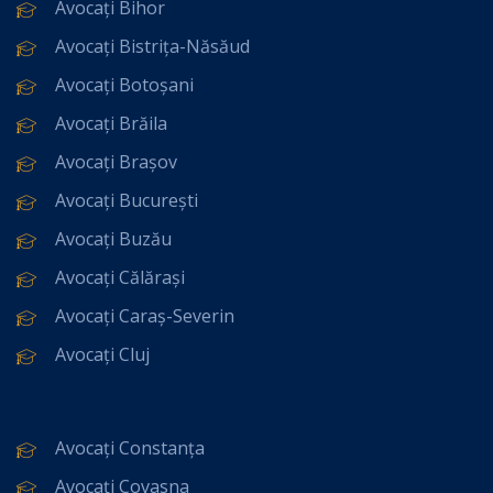
Avocați Bihor
Avocați Bistrița-Năsăud
Avocați Botoșani
Avocați Brăila
Avocați Brașov
Avocați București
Avocați Buzău
Avocați Călărași
Avocați Caraș-Severin
Avocați Cluj
Avocați Constanța
Avocați Covasna