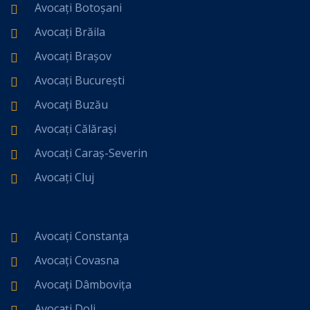
Avocați Botoșani
Avocați Brăila
Avocați Brașov
Avocați București
Avocați Buzău
Avocați Călărași
Avocați Caraș-Severin
Avocați Cluj
Avocați Constanța
Avocați Covasna
Avocați Dâmbovița
Avocați Dolj