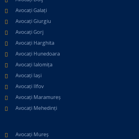
Avocați Galați
Avocați Giurgiu
Avocați Gorj
Avocați Harghita
Avocați Hunedoara
Avocați Ialomița
Avocați Iași
Avocați Ilfov
Avocați Maramureș
Avocați Mehedinți
Avocați Mureș