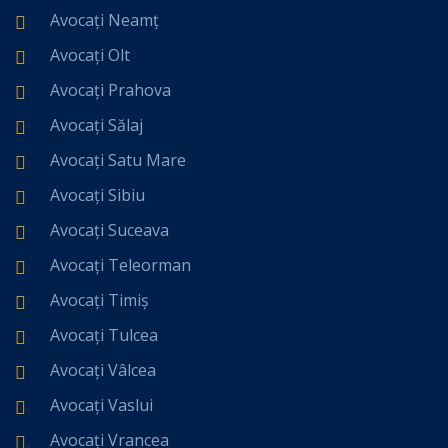
Avocați Neamț
Avocați Olt
Avocați Prahova
Avocați Sălaj
Avocați Satu Mare
Avocați Sibiu
Avocați Suceava
Avocați Teleorman
Avocați Timiș
Avocați Tulcea
Avocați Vâlcea
Avocați Vaslui
Avocați Vrancea