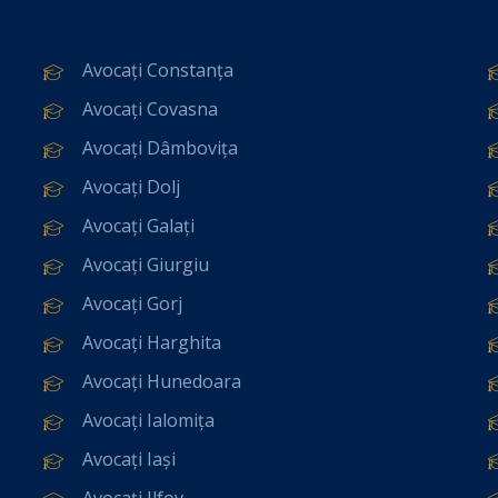
Avocați Constanța
Avocați Covasna
Avocați Dâmbovița
Avocați Dolj
Avocați Galați
Avocați Giurgiu
Avocați Gorj
Avocați Harghita
Avocați Hunedoara
Avocați Ialomița
Avocați Iași