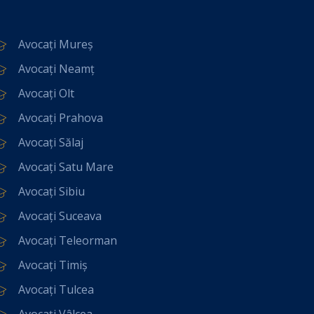
Avocați Mureș
Avocați Neamț
Avocați Olt
Avocați Prahova
Avocați Sălaj
Avocați Satu Mare
Avocați Sibiu
Avocați Suceava
Avocați Teleorman
Avocați Timiș
Avocați Tulcea