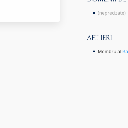
(neprecizate)
AFILIERI
Membru al
Ba