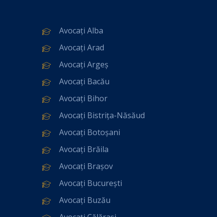
Avocați Alba
Avocați Arad
Avocați Argeș
Avocați Bacău
Avocați Bihor
Avocați Bistrița-Năsăud
Avocați Botoșani
Avocați Brăila
Avocați Brașov
Avocați București
Avocați Buzău