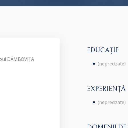
EDUCAȚIE
aroul DÂMBOVIȚA
(neprecizate)
EXPERIENȚĂ
(neprecizate)
DOMENII DE