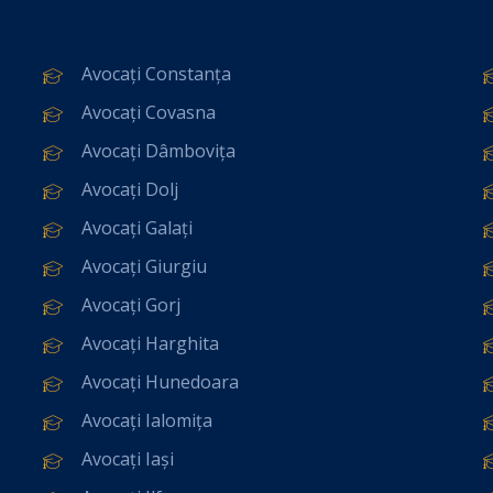
Avocați Constanța
Avocați Covasna
Avocați Dâmbovița
Avocați Dolj
Avocați Galați
Avocați Giurgiu
Avocați Gorj
Avocați Harghita
Avocați Hunedoara
Avocați Ialomița
Avocați Iași