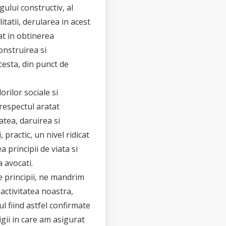
gului constructiv, al
litatii, derularea in acest
tat in obtinerea
construirea si
cesta, din punct de
orilor sociale si
 respectul aratat
tatea, daruirea si
 practic, un nivel ridicat
a principii de viata si
 avocati.
e principii, ne mandrim
 activitatea noastra,
ul fiind astfel confirmate
igii in care am asigurat