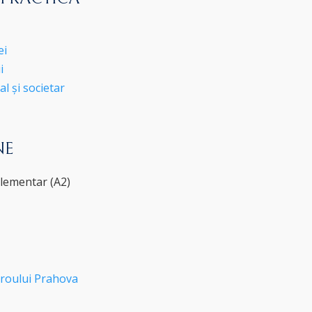
ei
i
l și societar
NE
Elementar (A2)
roului Prahova