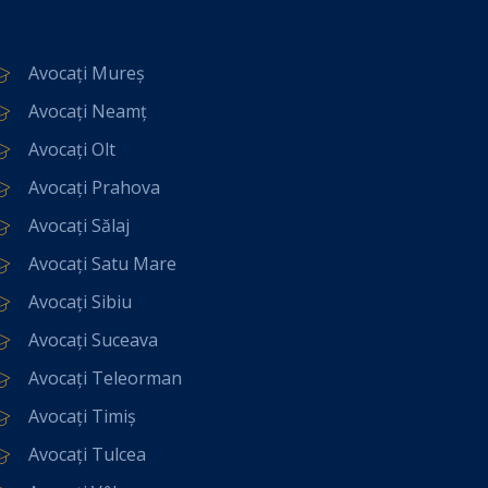
Avocați Mureș
Avocați Neamț
Avocați Olt
Avocați Prahova
Avocați Sălaj
Avocați Satu Mare
Avocați Sibiu
Avocați Suceava
Avocați Teleorman
Avocați Timiș
Avocați Tulcea