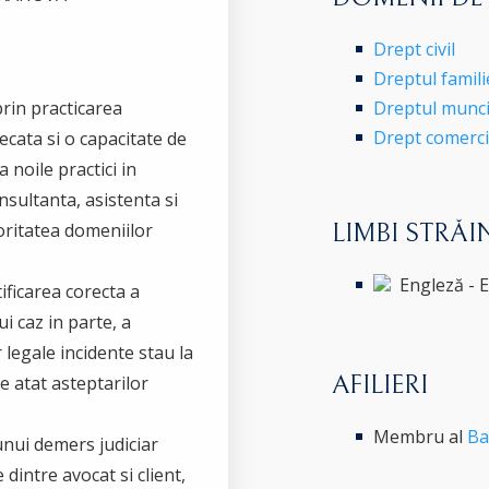
Drept civil
Dreptul famili
rin practicarea
Dreptul munci
Drept comercia
ecata si o capacitate de
a noile practici in
nsultanta, asistenta si
joritatea domeniilor
LIMBI STRĂI
Engleză - 
ificarea corecta a
ui caz in parte, a
 legale incidente stau la
AFILIERI
te atat asteptarilor
Membru al
Ba
unui demers judiciar
dintre avocat si client,