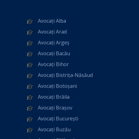
Avocați Alba
Avocați Arad
Avocați Argeș
Avocați Bacău
Avocați Bihor
Avocați Bistrița-Năsăud
Avocați Botoșani
Avocați Brăila
Avocați Brașov
Avocați București
Avocați Buzău