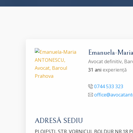
Emanuela-Ma
Avocat definitiv, B
31 ani
experiență
0744 533 323
office@avocatant
ADRESĂ SEDIU
PLOIEŞTI, STR. VORNICUL BOLDUR NR.18 