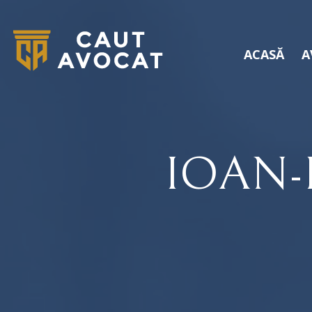
ACASĂ
A
IOAN-