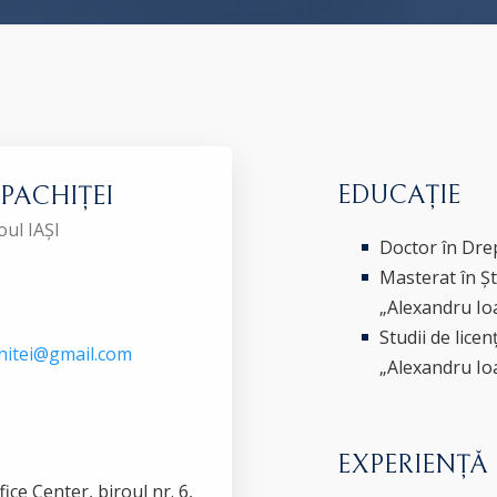
EDUCAȚIE
APACHIȚEI
oul IAȘI
Doctor în Dre
Masterat în Șt
„Alexandru Ioa
Studii de lice
hitei@gmail.com
„Alexandru Ioa
EXPERIENȚĂ
fice Center, biroul nr. 6,