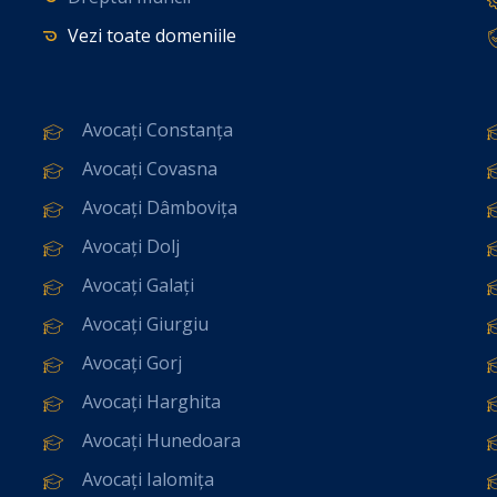
Vezi toate domeniile
Avocați Constanța
Avocați Covasna
Avocați Dâmbovița
Avocați Dolj
Avocați Galați
Avocați Giurgiu
Avocați Gorj
Avocați Harghita
Avocați Hunedoara
Avocați Ialomița