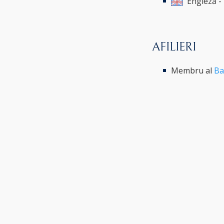
Engleză -
AFILIERI
Membru al
Ba