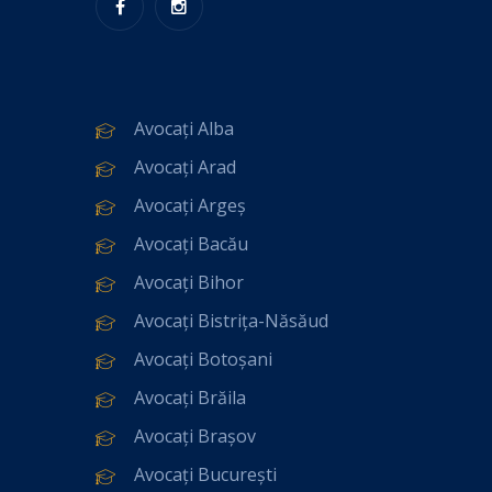
Avocați Alba
Avocați Arad
Avocați Argeș
Avocați Bacău
Avocați Bihor
Avocați Bistrița-Năsăud
Avocați Botoșani
Avocați Brăila
Avocați Brașov
Avocați București