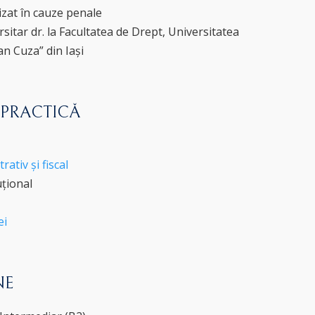
izat în cauze penale
rsitar dr. la Facultatea de Drept, Universitatea
n Cuza” din Iași
 PRACTICĂ
ativ și fiscal
uțional
ei
NE