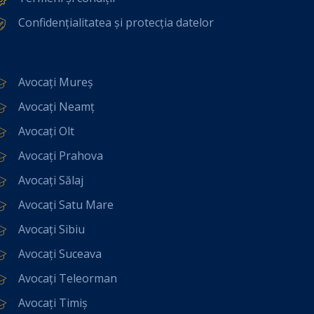
Confidențialitatea și protecția datelor
Avocați Mureș
Avocați Neamț
Avocați Olt
Avocați Prahova
Avocați Sălaj
Avocați Satu Mare
Avocați Sibiu
Avocați Suceava
Avocați Teleorman
Avocați Timiș