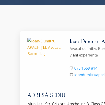
Ioan-Dumitru 
Avocat definitiv, Bar
7 ani
experiență
0754 659 814
ioandumitruapac
ADRESĂ SEDIU
Mun. Iași, Str. Grigore Ureche, nr. 3, Class Of