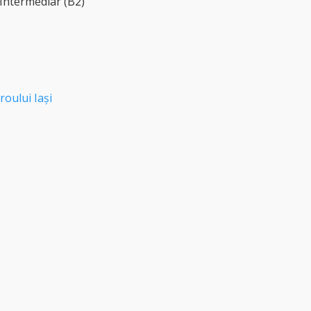
 Intermediar (B2)
roului Iași