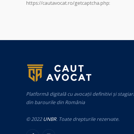
https://cautavocat.ro/getcaptcha.php:
Platformă digitală cu avocații definitivi și stagiar
din barourile din România
© 2022
UNBR
. Toate drepturile rezervate.