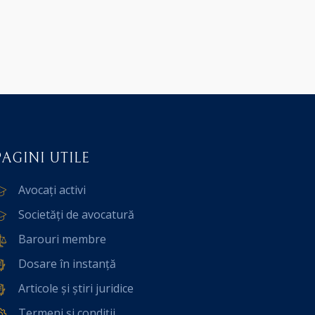
PAGINI UTILE
Avocați activi
Societăți de avocatură
Barouri membre
Dosare în instanță
Articole și știri juridice
Termeni și condiții