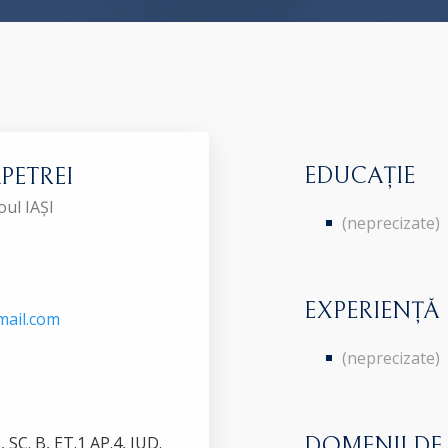
EDUCAȚIE
 APETREI
oul IAȘI
(neprecizate)
EXPERIENȚĂ
mail.com
(neprecizate)
SC. B, ET.1 AP.4, JUD.
DOMENII DE