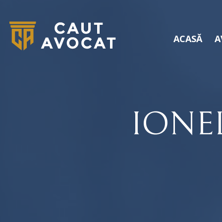
ACASĂ
A
IONE