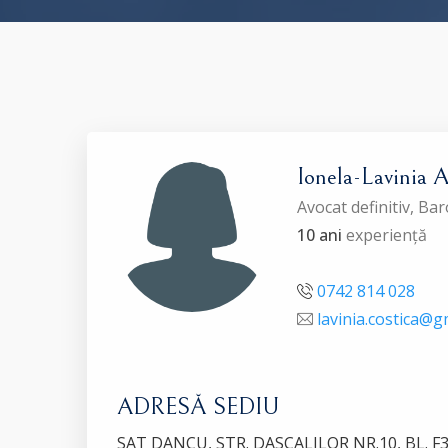
Ionela-Lavinia
Avocat definitiv, Bar
10 ani
experiență
0742 814 028
lavinia.costica@g
ADRESĂ SEDIU
SAT DANCU, STR. DASCALILOR NR.10, BL. F3, 