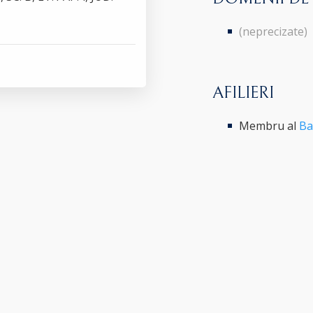
(neprecizate)
AFILIERI
Membru al
Ba