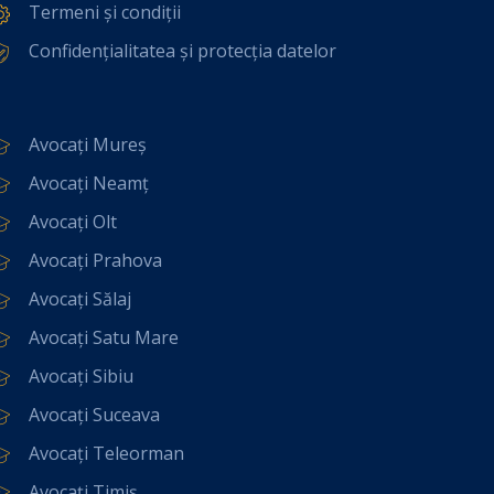
Termeni și condiții
Confidențialitatea și protecția datelor
Avocați Mureș
Avocați Neamț
Avocați Olt
Avocați Prahova
Avocați Sălaj
Avocați Satu Mare
Avocați Sibiu
Avocați Suceava
Avocați Teleorman
Avocați Timiș