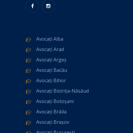
Avocați Alba
Avocați Arad
Avocați Argeș
Avocați Bacău
Avocați Bihor
Avocați Bistrița-Năsăud
Avocați Botoșani
Avocați Brăila
Avocați Brașov
Avocați București