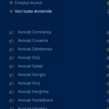
Dreptul muncii
Vezi toate domeniile
Avocați Constanța
Avocați Covasna
Avocați Dâmbovița
Avocați Dolj
Avocați Galați
Avocați Giurgiu
Avocați Gorj
Avocați Harghita
Avocați Hunedoara
Avocați Ialomița