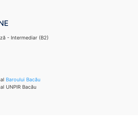
INE
ză - Intermediar (B2)
 al
Baroului Bacău
al UNPIR Bacău