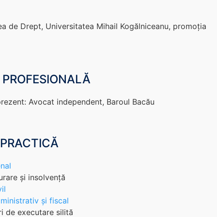
ea de Drept, Universitatea Mihail Kogălniceanu, promoția
 PROFESIONALĂ
rezent: Avocat independent, Baroul Bacău
 PRACTICĂ
nal
urare și insolvență
il
inistrativ și fiscal
i de executare silită