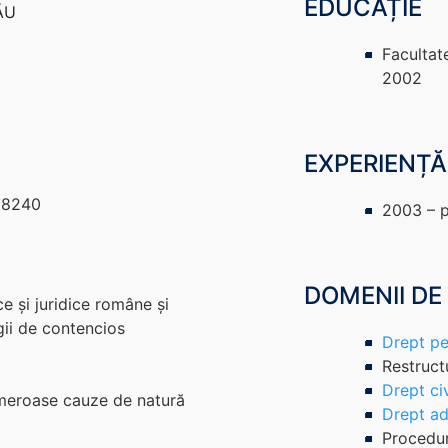
EDUCAȚIE
CĂU
Facultat
2002
EXPERIENȚĂ
418240
2003 – p
DOMENII DE
e și juridice române și
tigii de contencios
Drept pe
Restruct
Drept civ
umeroase cauze de natură
Drept adm
Procedur