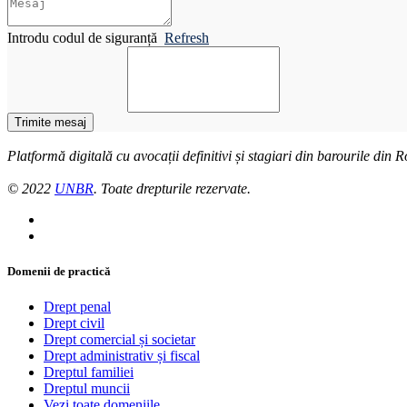
Introdu codul de siguranță
Refresh
Trimite mesaj
Platformă digitală cu avocații definitivi și stagiari din barourile din
© 2022
UNBR
. Toate drepturile rezervate.
Domenii de practică
Drept penal
Drept civil
Drept comercial și societar
Drept administrativ și fiscal
Dreptul familiei
Dreptul muncii
Vezi toate domeniile