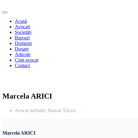
Acasă
Avocați
Societăți
Barouri
Domenii
Dosare
Articole
Cont avocat
Contact
Marcela ARICI
Avocat definitiv, Baroul Tulcea
Marcela ARICI