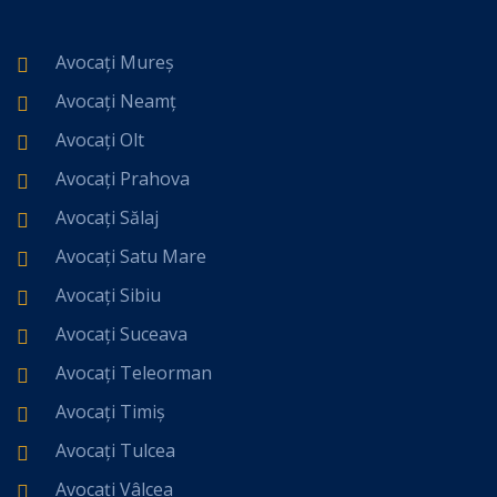
Avocați Mureș
Avocați Neamț
Avocați Olt
Avocați Prahova
Avocați Sălaj
Avocați Satu Mare
Avocați Sibiu
Avocați Suceava
Avocați Teleorman
Avocați Timiș
Avocați Tulcea
Avocați Vâlcea