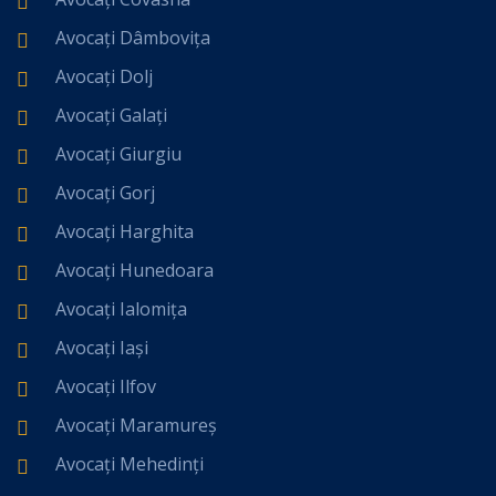
Avocați Dâmbovița
Avocați Dolj
Avocați Galați
Avocați Giurgiu
Avocați Gorj
Avocați Harghita
Avocați Hunedoara
Avocați Ialomița
Avocați Iași
Avocați Ilfov
Avocați Maramureș
Avocați Mehedinți