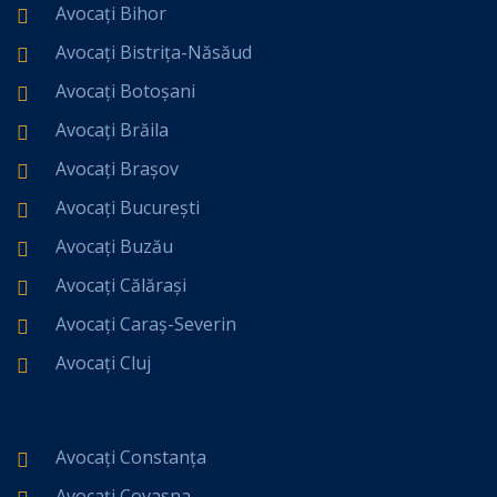
Avocați Bihor
Avocați Bistrița-Năsăud
Avocați Botoșani
Avocați Brăila
Avocați Brașov
Avocați București
Avocați Buzău
Avocați Călărași
Avocați Caraș-Severin
Avocați Cluj
Avocați Constanța
Avocați Covasna