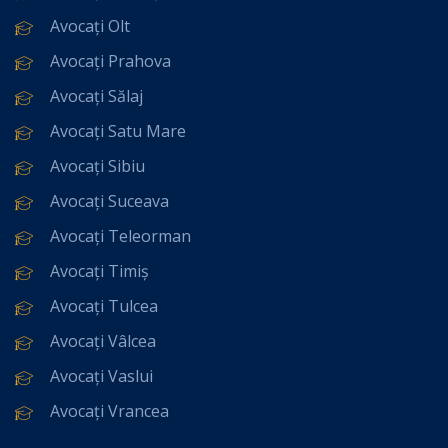
Avocați Olt
Avocați Prahova
Avocați Sălaj
Avocați Satu Mare
Avocați Sibiu
Avocați Suceava
Avocați Teleorman
Avocați Timiș
Avocați Tulcea
Avocați Vâlcea
Avocați Vaslui
Avocați Vrancea