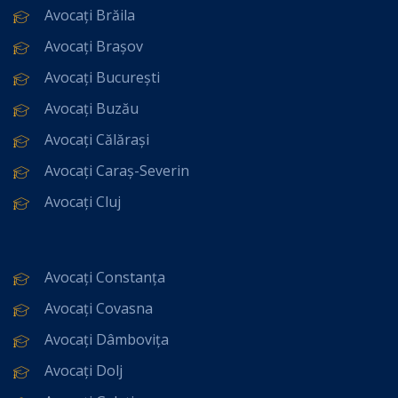
Avocați Brăila
Avocați Brașov
Avocați București
Avocați Buzău
Avocați Călărași
Avocați Caraș-Severin
Avocați Cluj
Avocați Constanța
Avocați Covasna
Avocați Dâmbovița
Avocați Dolj