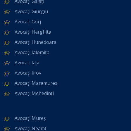
Avocați Galați
Avocați Giurgiu
Avocați Gorj
Avocați Harghita
Avocați Hunedoara
Avocați Ialomița
Avocați Iași
Avocați Ilfov
Avocați Maramureș
Avocați Mehedinți
Avocați Mureș
Avocați Neamț