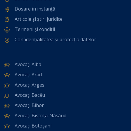
Dosare în instanță
Articole și știri juridice
Termeni și condiții
Confidențialitatea și protecția datelor
Avocați Alba
Avocați Arad
Avocați Argeș
Avocați Bacău
Avocați Bihor
Avocați Bistrița-Năsăud
Avocați Botoșani