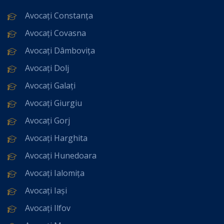
Avocați Constanța
Avocați Covasna
Avocați Dâmbovița
Avocați Dolj
Avocați Galați
Avocați Giurgiu
Avocați Gorj
Avocați Harghita
Avocați Hunedoara
Avocați Ialomița
Avocați Iași
Avocați Ilfov