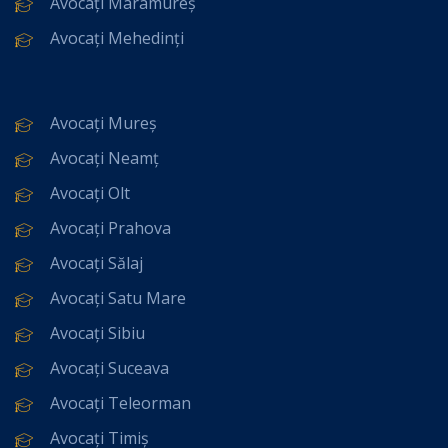
Avocați Maramureș
Avocați Mehedinți
Avocați Mureș
Avocați Neamț
Avocați Olt
Avocați Prahova
Avocați Sălaj
Avocați Satu Mare
Avocați Sibiu
Avocați Suceava
Avocați Teleorman
Avocați Timiș