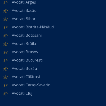
Avocați Argeș
Avocați Bacău
Avocați Bihor
Avocați Bistrița-Năsăud
Avocați Botoșani
Avocați Brăila
Avocați Brașov
Avocați București
Avocați Buzău
Avocați Călărași
Avocați Caraș-Severin
Avocați Cluj