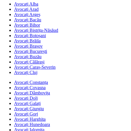
Avocați Alba
Avocați Arad
Avocați Argeș
Avocați Bacău
Avocați Bihor
Avocați Bistrița-Năsăud
Avocați Botoșani
Avocați Brăila
Avocați Brașov
Avocați București
Avocați Buzău
Avocați Călărași
Avocați Caraș-Severin
Avocați Cluj
Avocați Constanța
Avocați Covasna
Avocați Dâmbovița
Avocați Dolj
Avocați Galați
Avocați Giurgiu
Avocați Gorj
Avocați Harghita
Avocați Hunedoara
Avocați Ialomița