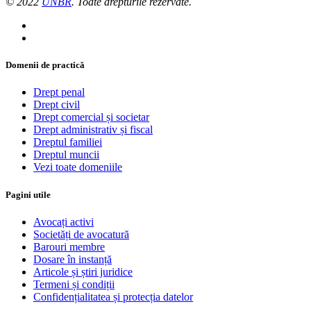
© 2022
UNBR
. Toate drepturile rezervate.
Domenii de practică
Drept penal
Drept civil
Drept comercial și societar
Drept administrativ și fiscal
Dreptul familiei
Dreptul muncii
Vezi toate domeniile
Pagini utile
Avocați activi
Societăți de avocatură
Barouri membre
Dosare în instanță
Articole și știri juridice
Termeni și condiții
Confidențialitatea și protecția datelor