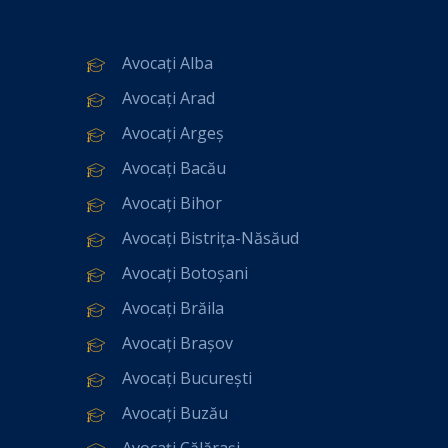
Avocați Alba
Avocați Arad
Avocați Argeș
Avocați Bacău
Avocați Bihor
Avocați Bistrița-Năsăud
Avocați Botoșani
Avocați Brăila
Avocați Brașov
Avocați București
Avocați Buzău