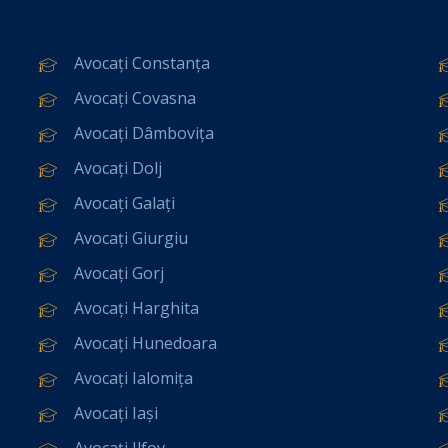
Avocați Constanța
Avocați Covasna
Avocați Dâmbovița
Avocați Dolj
Avocați Galați
Avocați Giurgiu
Avocați Gorj
Avocați Harghita
Avocați Hunedoara
Avocați Ialomița
Avocați Iași