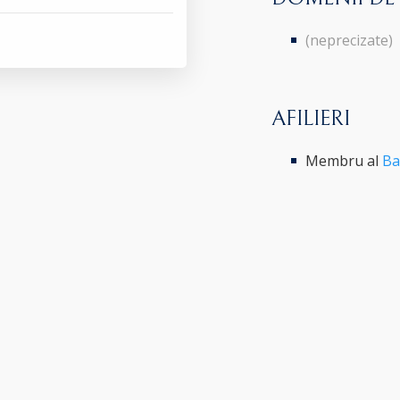
(neprecizate)
AFILIERI
Membru al
Ba