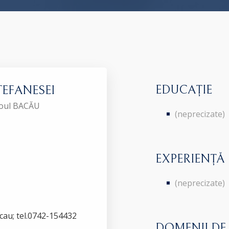
EDUCAȚIE
STEFANESEI
aroul BACĂU
(neprecizate)
EXPERIENȚĂ
(neprecizate)
acau; tel.0742-154432
DOMENII DE