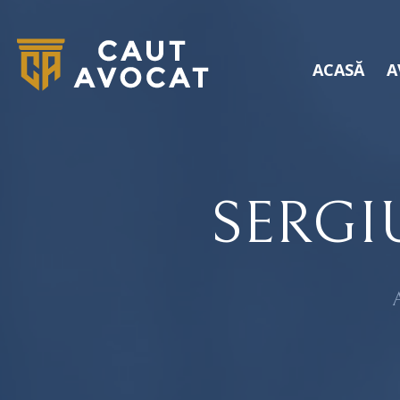
ACASĂ
A
SERGI