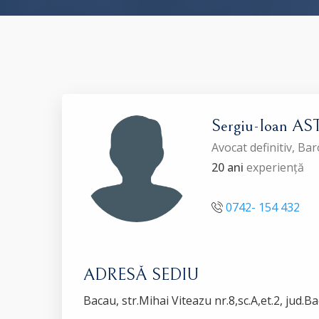
Sergiu-Ioan A
Avocat definitiv, B
20 ani
experiență
0742- 154 432
ADRESĂ SEDIU
Bacau, str.Mihai Viteazu nr.8,sc.A,et.2, jud.B