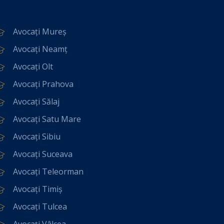
Avocați Mureș
Avocați Neamț
Avocați Olt
Avocați Prahova
Avocați Sălaj
Avocați Satu Mare
Avocați Sibiu
Avocați Suceava
Avocați Teleorman
Avocați Timiș
Avocați Tulcea