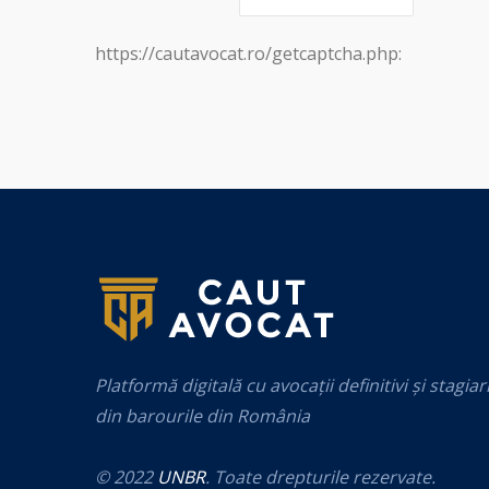
https://cautavocat.ro/getcaptcha.php:
Platformă digitală cu avocații definitivi și stagiar
din barourile din România
© 2022
UNBR
. Toate drepturile rezervate.