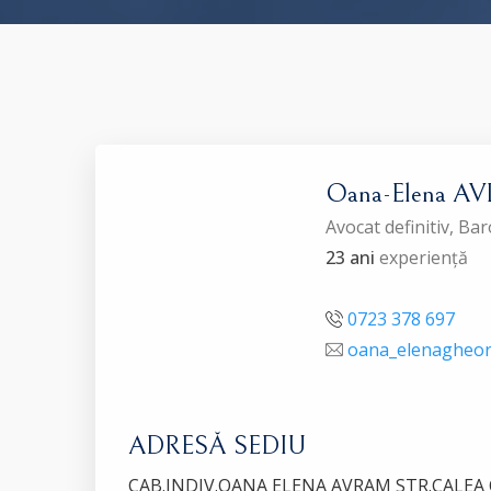
Oana-Elena A
Avocat definitiv, B
23 ani
experiență
0723 378 697
oana_elenagheo
ADRESĂ SEDIU
CAB.INDIV.OANA ELENA AVRAM STR.CALEA 