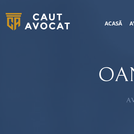
ACASĂ
A
OA
A