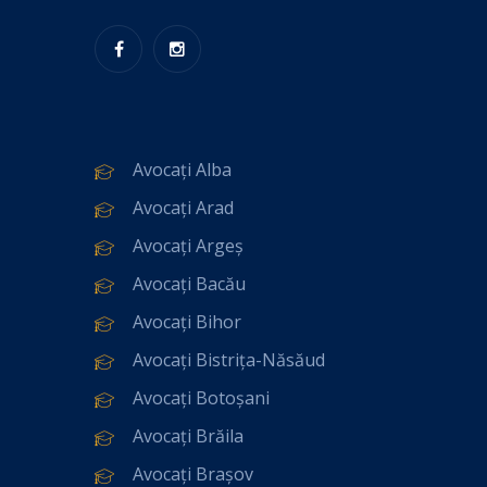
Avocați Alba
Avocați Arad
Avocați Argeș
Avocați Bacău
Avocați Bihor
Avocați Bistrița-Năsăud
Avocați Botoșani
Avocați Brăila
Avocați Brașov