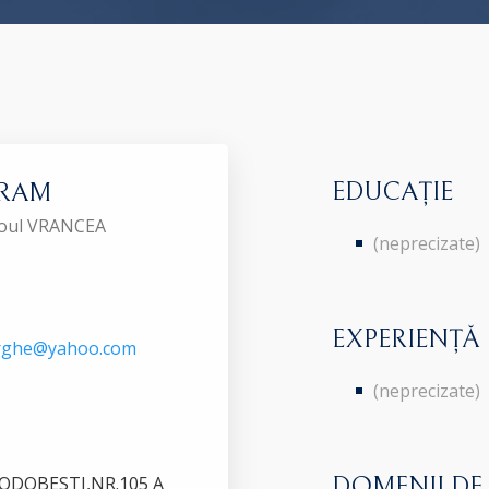
EDUCAȚIE
VRAM
aroul VRANCEA
(neprecizate)
EXPERIENȚĂ
rghe@yahoo.com
(neprecizate)
ODOBESTI,NR.105 A
DOMENII DE