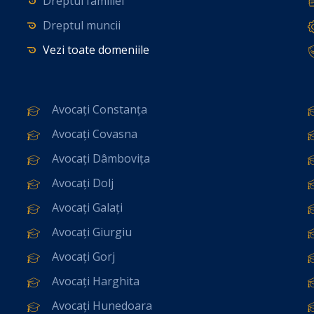
Dreptul familiei
Dreptul muncii
Vezi toate domeniile
Avocați Constanța
Avocați Covasna
Avocați Dâmbovița
Avocați Dolj
Avocați Galați
Avocați Giurgiu
Avocați Gorj
Avocați Harghita
Avocați Hunedoara