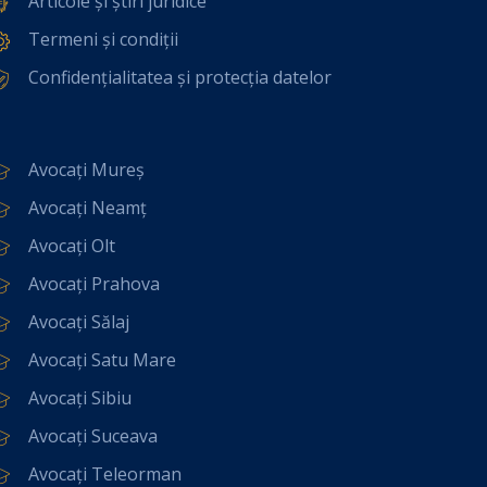
Articole și știri juridice
Termeni și condiții
Confidențialitatea și protecția datelor
Avocați Mureș
Avocați Neamț
Avocați Olt
Avocați Prahova
Avocați Sălaj
Avocați Satu Mare
Avocați Sibiu
Avocați Suceava
Avocați Teleorman