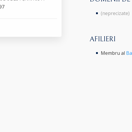
97
(neprecizate)
AFILIERI
Membru al
Ba