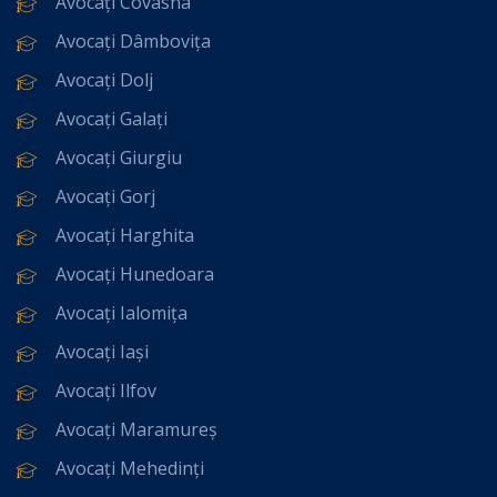
Avocați Covasna
Avocați Dâmbovița
Avocați Dolj
Avocați Galați
Avocați Giurgiu
Avocați Gorj
Avocați Harghita
Avocați Hunedoara
Avocați Ialomița
Avocați Iași
Avocați Ilfov
Avocați Maramureș
Avocați Mehedinți