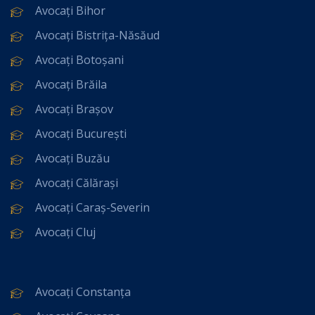
Avocați Bihor
Avocați Bistrița-Năsăud
Avocați Botoșani
Avocați Brăila
Avocați Brașov
Avocați București
Avocați Buzău
Avocați Călărași
Avocați Caraș-Severin
Avocați Cluj
Avocați Constanța