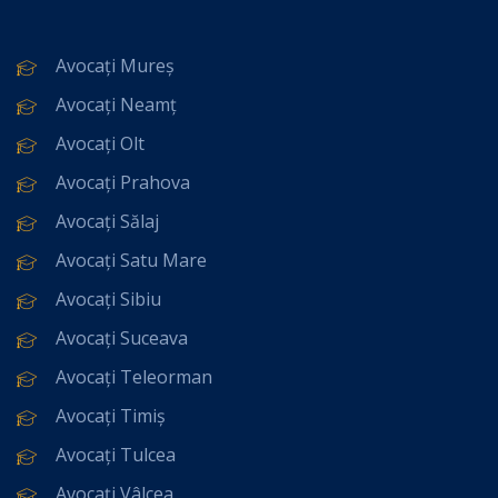
Avocați Mureș
Avocați Neamț
Avocați Olt
Avocați Prahova
Avocați Sălaj
Avocați Satu Mare
Avocați Sibiu
Avocați Suceava
Avocați Teleorman
Avocați Timiș
Avocați Tulcea
Avocați Vâlcea