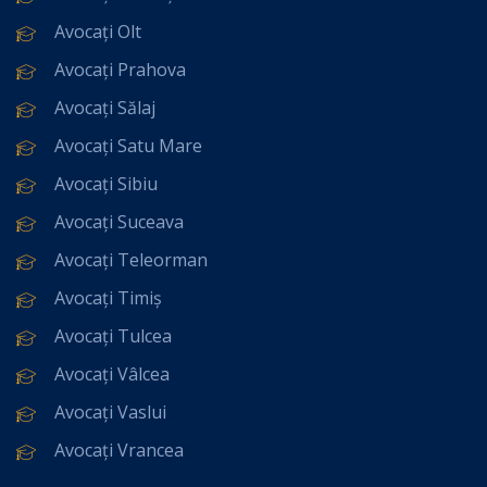
Avocați Olt
Avocați Prahova
Avocați Sălaj
Avocați Satu Mare
Avocați Sibiu
Avocați Suceava
Avocați Teleorman
Avocați Timiș
Avocați Tulcea
Avocați Vâlcea
Avocați Vaslui
Avocați Vrancea