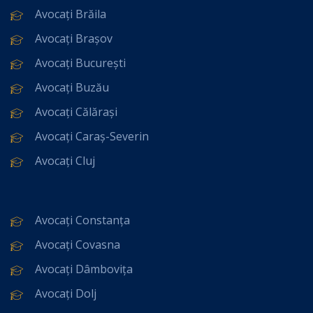
Avocați Brăila
Avocați Brașov
Avocați București
Avocați Buzău
Avocați Călărași
Avocați Caraș-Severin
Avocați Cluj
Avocați Constanța
Avocați Covasna
Avocați Dâmbovița
Avocați Dolj