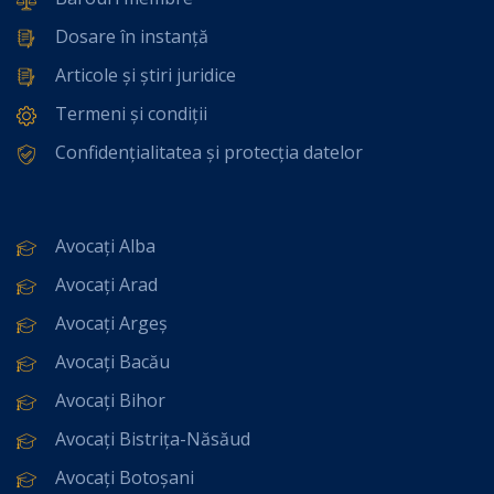
Dosare în instanță
Articole și știri juridice
Termeni și condiții
Confidențialitatea și protecția datelor
Avocați Alba
Avocați Arad
Avocați Argeș
Avocați Bacău
Avocați Bihor
Avocați Bistrița-Năsăud
Avocați Botoșani