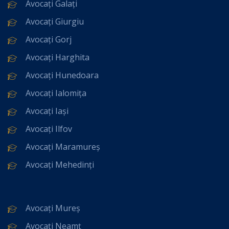
Avocați Galați
Avocați Giurgiu
Avocați Gorj
Avocați Harghita
Avocați Hunedoara
Avocați Ialomița
Avocați Iași
Avocați Ilfov
Avocați Maramureș
Avocați Mehedinți
Avocați Mureș
Avocați Neamț