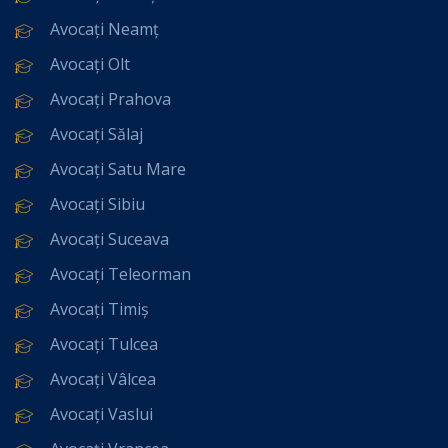
Avocați Neamț
Avocați Olt
Avocați Prahova
Avocați Sălaj
Avocați Satu Mare
Avocați Sibiu
Avocați Suceava
Avocați Teleorman
Avocați Timiș
Avocați Tulcea
Avocați Vâlcea
Avocați Vaslui