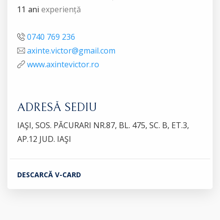
11 ani
experiență
0740 769 236
axinte.victor@gmail.com
www.axintevictor.ro
ADRESĂ SEDIU
IAŞI, SOS. PĂCURARI NR.87, BL. 475, SC. B, ET.3,
AP.12 JUD. IAŞI
DESCARCĂ V-CARD