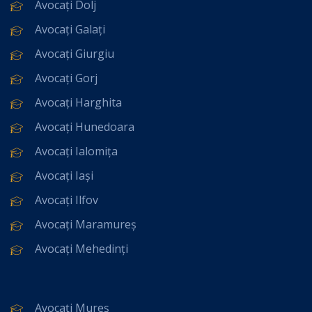
Avocați Dolj
Avocați Galați
Avocați Giurgiu
Avocați Gorj
Avocați Harghita
Avocați Hunedoara
Avocați Ialomița
Avocați Iași
Avocați Ilfov
Avocați Maramureș
Avocați Mehedinți
Avocați Mureș