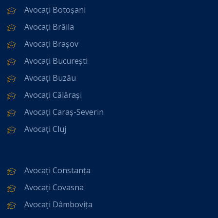
Avocați Botoșani
Avocați Brăila
Avocați Brașov
Avocați București
Avocați Buzău
Avocați Călărași
Avocați Caraș-Severin
Avocați Cluj
Avocați Constanța
Avocați Covasna
Avocați Dâmbovița