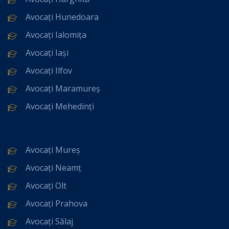
Avocați Hunedoara
Avocați Ialomița
Avocați Iași
Avocați Ilfov
Avocați Maramureș
Avocați Mehedinți
Avocați Mureș
Avocați Neamț
Avocați Olt
Avocați Prahova
Avocați Sălaj