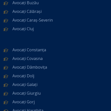
Avocați Buzău
Avocați Călărași
Avocați Caraș-Severin
Avocați Cluj
Avocați Constanța
Avocați Covasna
Avocați Dâmbovița
Avocați Dolj
Avocați Galați
Avocați Giurgiu
Avocați Gorj
Avocați Harghita