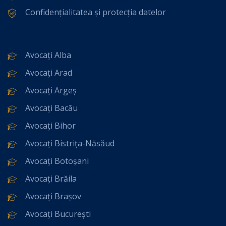
Confidențialitatea și protecția datelor
Avocați Alba
Avocați Arad
Avocați Argeș
Avocați Bacău
Avocați Bihor
Avocați Bistrița-Năsăud
Avocați Botoșani
Avocați Brăila
Avocați Brașov
Avocați București