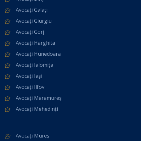
Avocați Galați
Avocați Giurgiu
Avocați Gorj
Avocați Harghita
Avocați Hunedoara
Avocați Ialomița
Avocați Iași
Avocați Ilfov
Avocați Maramureș
Avocați Mehedinți
Avocați Mureș