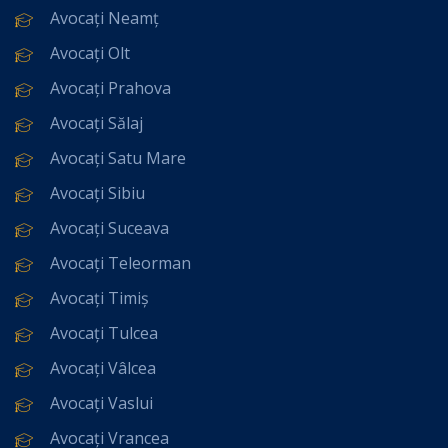
Avocați Neamț
Avocați Olt
Avocați Prahova
Avocați Sălaj
Avocați Satu Mare
Avocați Sibiu
Avocați Suceava
Avocați Teleorman
Avocați Timiș
Avocați Tulcea
Avocați Vâlcea
Avocați Vaslui
Avocați Vrancea