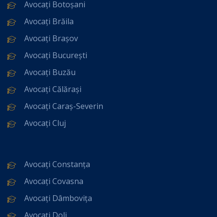
Avocați Botoșani
Avocați Brăila
Avocați Brașov
Avocați București
Avocați Buzău
Avocați Călărași
Avocați Caraș-Severin
Avocați Cluj
Avocați Constanța
Avocați Covasna
Avocați Dâmbovița
Avocați Dolj