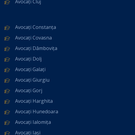
Avocați Cluj
Avocați Constanța
Avocați Covasna
Avocați Dâmbovița
Avocați Dolj
Avocați Galați
Avocați Giurgiu
Avocați Gorj
Avocați Harghita
Avocați Hunedoara
Avocați Ialomița
Avocați Iași