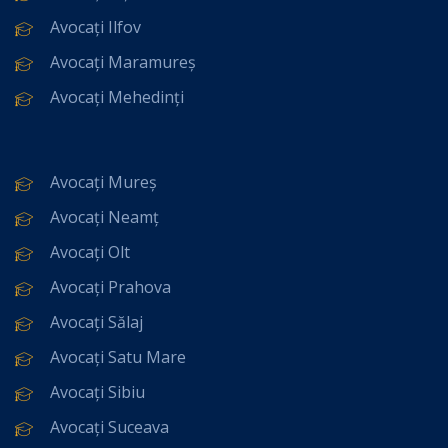
Avocați Ilfov
Avocați Maramureș
Avocați Mehedinți
Avocați Mureș
Avocați Neamț
Avocați Olt
Avocați Prahova
Avocați Sălaj
Avocați Satu Mare
Avocați Sibiu
Avocați Suceava