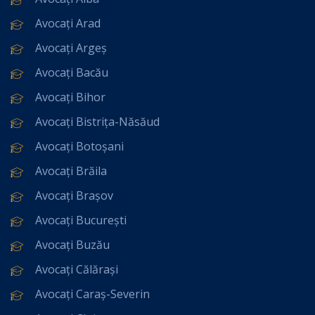
Avocați Arad
Avocați Argeș
Avocați Bacău
Avocați Bihor
Avocați Bistrița-Năsăud
Avocați Botoșani
Avocați Brăila
Avocați Brașov
Avocați București
Avocați Buzău
Avocați Călărași
Avocați Caraș-Severin