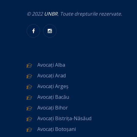
© 2022
UNBR
. Toate drepturile rezervate.
Avocați Alba
Avocați Arad
Avocați Argeș
Avocați Bacău
Avocați Bihor
Avocați Bistrița-Năsăud
Avocați Botoșani