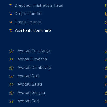
Drept administrativ și fiscal
Dreptul familiei
Dreptul muncii
Vezi toate domeniile
Avocați Constanța
Avocați Covasna
Avocați Dâmbovița
Avocați Dolj
Avocați Galați
Avocați Giurgiu
Avocați Gorj