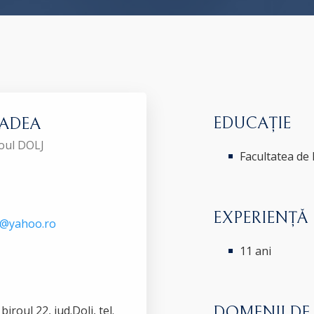
EDUCAȚIE
 BADEA
roul DOLJ
Facultatea de 
EXPERIENȚĂ
7@yahoo.ro
11 ani
roul 22, jud.Dolj, tel.
DOMENII DE