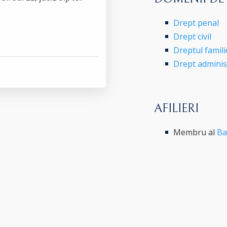
Drept penal
Drept civil
Dreptul famili
Drept administr
AFILIERI
Membru al
Ba