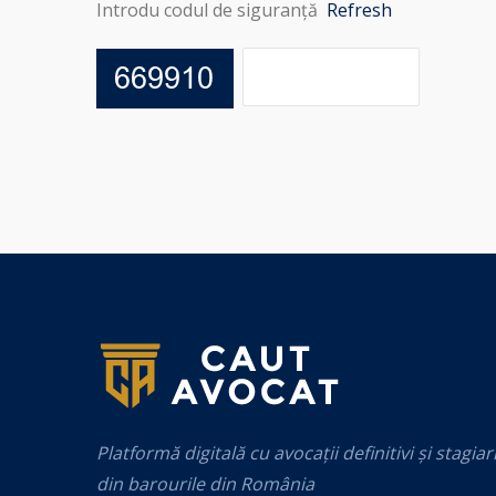
Introdu codul de siguranță
Refresh
Platformă digitală cu avocații definitivi și stagiar
din barourile din România