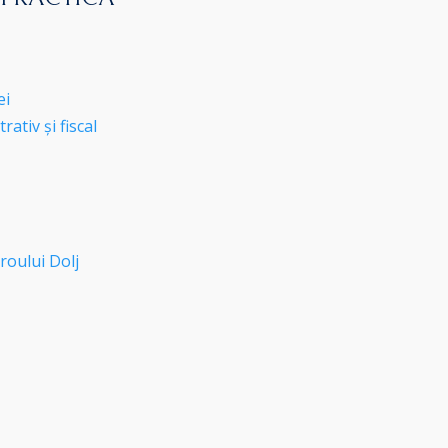
ei
ativ și fiscal
roului Dolj