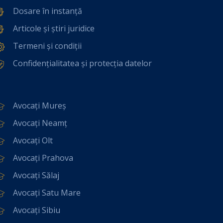
Dosare în instanță
Articole și știri juridice
Termeni și condiții
Confidențialitatea și protecția datelor
Avocați Mureș
Avocați Neamț
Avocați Olt
Avocați Prahova
Avocați Sălaj
Avocați Satu Mare
Avocați Sibiu