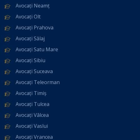
Avocați Neamț
Avocați Olt
Avocați Prahova
Avocați Sălaj
Avocați Satu Mare
Avocați Sibiu
Avocați Suceava
Avocați Teleorman
Avocați Timiș
Avocați Tulcea
Avocați Vâlcea
Avocați Vaslui
Avocați Vrancea