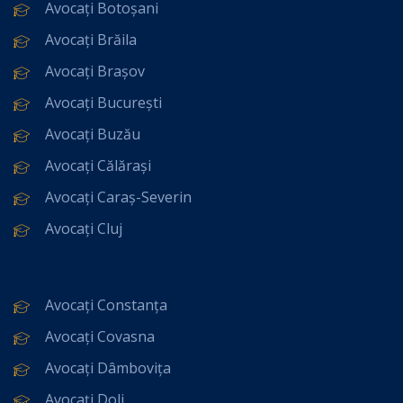
Avocați Botoșani
Avocați Brăila
Avocați Brașov
Avocați București
Avocați Buzău
Avocați Călărași
Avocați Caraș-Severin
Avocați Cluj
Avocați Constanța
Avocați Covasna
Avocați Dâmbovița
Avocați Dolj