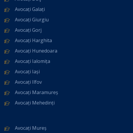
Avocați Galați
Avocați Giurgiu
Avocați Gorj
Avocați Harghita
Avocați Hunedoara
Avocați Ialomița
Avocați Iași
Avocați Ilfov
Avocați Maramureș
Avocați Mehedinți
Avocați Mureș