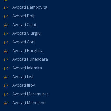
Avocați Dâmbovița
Avocați Dolj
Avocați Galați
Avocați Giurgiu
Avocați Gorj
Avocați Harghita
Avocați Hunedoara
Avocați Ialomița
Avocați Iași
Avocați Ilfov
Avocați Maramureș
Avocați Mehedinți