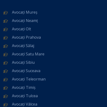
Avocați Mureș
Avocați Neamț
Avocați Olt
Avocați Prahova
Avocați Sălaj
Avocați Satu Mare
Avocați Sibiu
Avocați Suceava
Avocați Teleorman
Avocați Timiș
Avocați Tulcea
Avocați Vâlcea