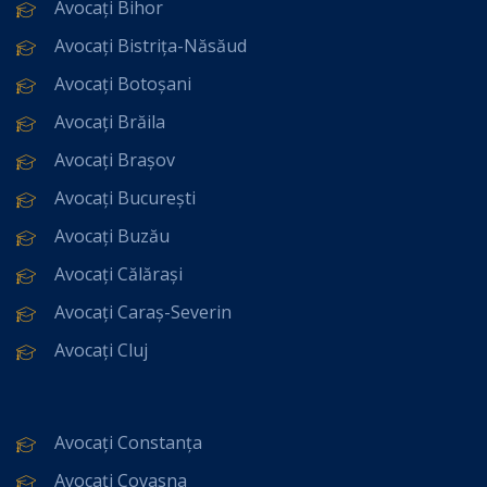
Avocați Bihor
Avocați Bistrița-Năsăud
Avocați Botoșani
Avocați Brăila
Avocați Brașov
Avocați București
Avocați Buzău
Avocați Călărași
Avocați Caraș-Severin
Avocați Cluj
Avocați Constanța
Avocați Covasna