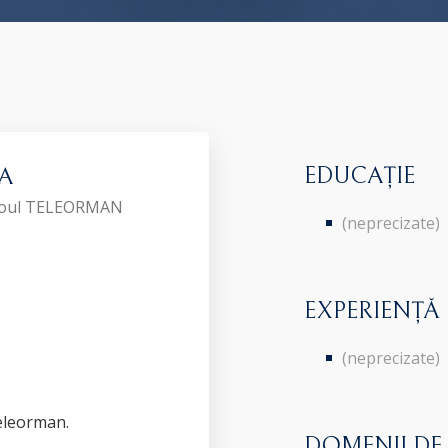
EDUCAȚIE
CA
Baroul TELEORMAN
(neprecizate)
EXPERIENȚĂ
(neprecizate)
 Teleorman.
DOMENII DE