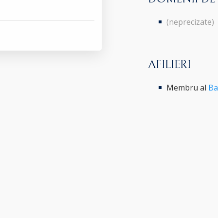
(neprecizate)
AFILIERI
Membru al
Ba