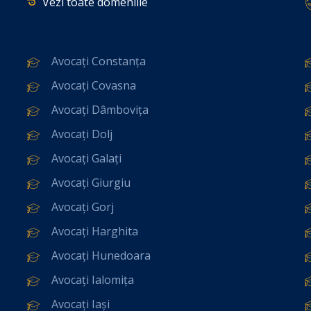
Vezi toate domeniile
Avocați Constanța
Avocați Covasna
Avocați Dâmbovița
Avocați Dolj
Avocați Galați
Avocați Giurgiu
Avocați Gorj
Avocați Harghita
Avocați Hunedoara
Avocați Ialomița
Avocați Iași