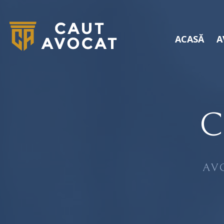
ACASĂ
A
C
AV