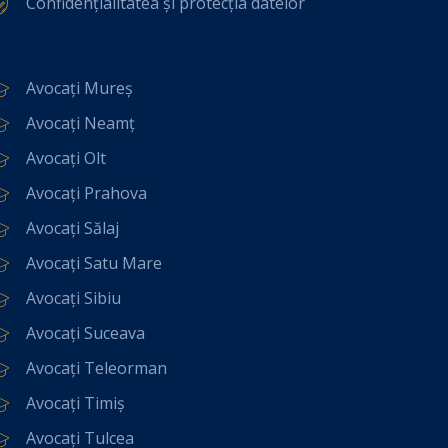
Confidențialitatea și protecția datelor
Avocați Mureș
Avocați Neamț
Avocați Olt
Avocați Prahova
Avocați Sălaj
Avocați Satu Mare
Avocați Sibiu
Avocați Suceava
Avocați Teleorman
Avocați Timiș
Avocați Tulcea