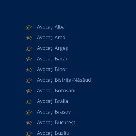
Avocați Alba
Avocați Arad
Avocați Argeș
Avocați Bacău
Avocați Bihor
Avocați Bistrița-Năsăud
Avocați Botoșani
Avocați Brăila
Avocați Brașov
Avocați București
Avocați Buzău