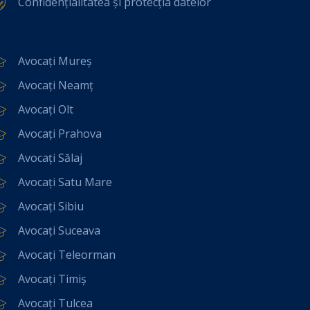
Confidențialitatea și protecția datelor
Avocați Mureș
Avocați Neamț
Avocați Olt
Avocați Prahova
Avocați Sălaj
Avocați Satu Mare
Avocați Sibiu
Avocați Suceava
Avocați Teleorman
Avocați Timiș
Avocați Tulcea