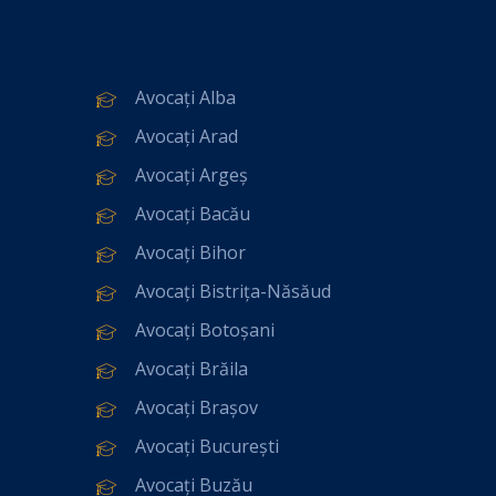
Avocați Alba
Avocați Arad
Avocați Argeș
Avocați Bacău
Avocați Bihor
Avocați Bistrița-Năsăud
Avocați Botoșani
Avocați Brăila
Avocați Brașov
Avocați București
Avocați Buzău