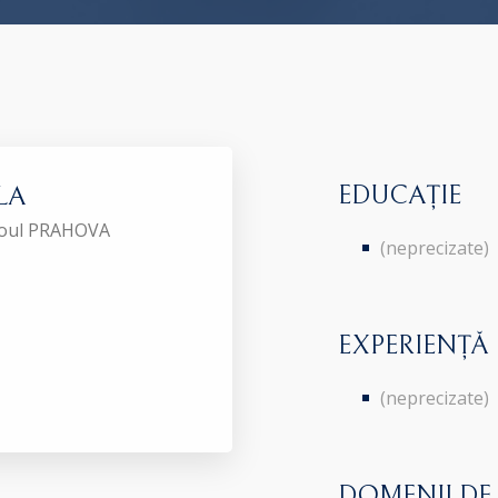
EDUCAȚIE
LA
aroul PRAHOVA
(neprecizate)
EXPERIENȚĂ
(neprecizate)
DOMENII DE