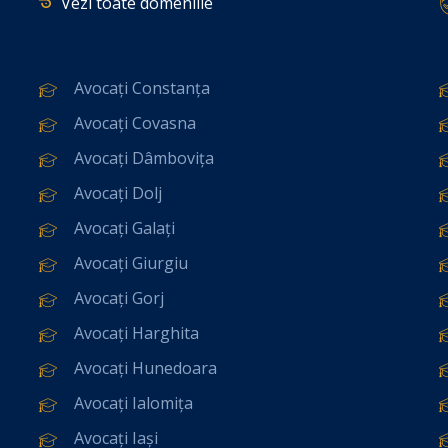
Vezi toate domeniile
Avocați Constanța
Avocați Covasna
Avocați Dâmbovița
Avocați Dolj
Avocați Galați
Avocați Giurgiu
Avocați Gorj
Avocați Harghita
Avocați Hunedoara
Avocați Ialomița
Avocați Iași