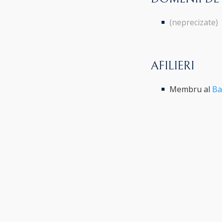
(neprecizate)
AFILIERI
Membru al
Ba