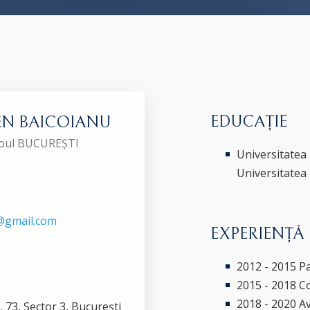
EDUCAȚIE
EN BAICOIANU
aroul BUCUREȘTI
Universitatea 
Universitatea 
u@gmail.com
EXPERIENȚĂ
2012 - 2015 P
2015 - 2018 Co
2018 - 2020 Avo
p. 73, Sector 3, București