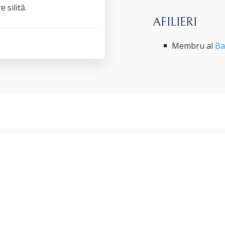
 silită.
AFILIERI
Membru al
Ba