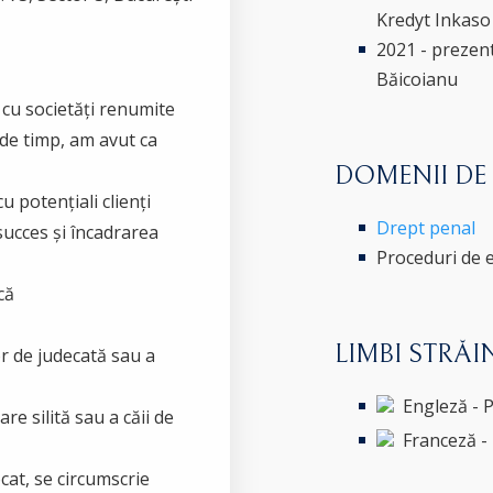
Kredyt Inkaso
2021 - prezent
Băicoianu
cu societăți renumite
 de timp, am avut ca
DOMENII DE
u potențiali clienți
Drept penal
succes și încadrarea
Proceduri de e
că
LIMBI STRĂI
or de judecată sau a
Engleză - P
e silită sau a căii de
Franceză -
cat, se circumscrie