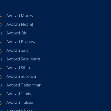
Avocați Mureș
Avocați Neamț
Avocați Olt
Avocați Prahova
Avocați Sălaj
Avocați Satu Mare
Avocați Sibiu
Avocați Suceava
Avocați Teleorman
Avocați Timiș
Avocați Tulcea