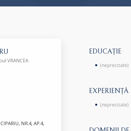
EDUCAȚIE
ARU
aroul VRANCEA
(neprecizate)
EXPERIENȚĂ
(neprecizate)
IPARIU, NR.4, AP.4,
DOMENII DE