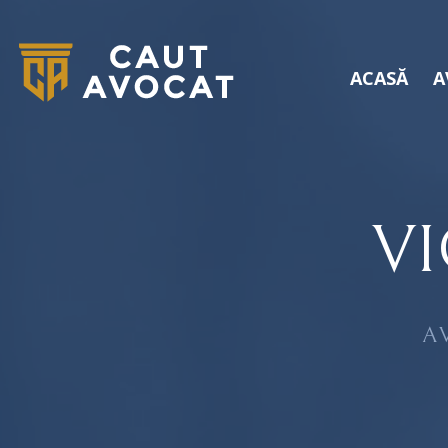
ACASĂ
A
V
A