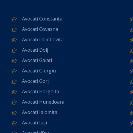
Avocați Constanța
Avocați Covasna
Avocați Dâmbovița
Avocați Dolj
Avocați Galați
Avocați Giurgiu
Avocați Gorj
Avocați Harghita
Avocați Hunedoara
Avocați Ialomița
Avocați Iași