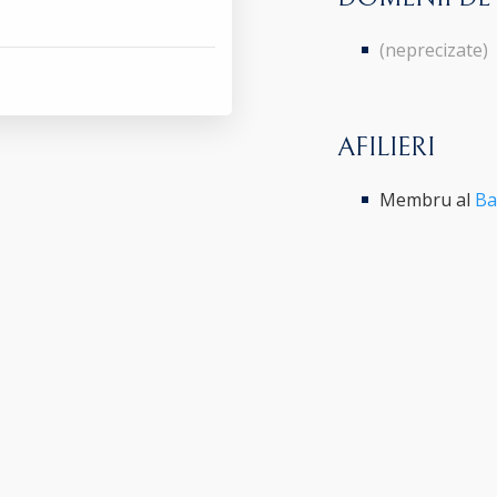
(neprecizate)
AFILIERI
Membru al
Ba