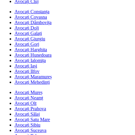
Avocați Cluj
Avocați Constanța
Avocați Covasna
Avocați Dâmbovița
Avocați Dolj
Avocați Galați
Avocați Giurgiu
Avocați Gorj
Avocați Harghita
Avocați Hunedoara
Avocați Ialomița
Avocați Iași
Avocați Ilfov
Avocați Maramureș
Avocați Mehedinți
Avocați Mureș
Avocați Neamț
Avocați Olt
Avocați Prahova
Avocați Sălaj
Avocați Satu Mare
Avocați Sibiu
Avocați Suceava