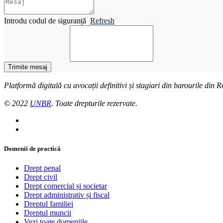
Introdu codul de siguranță
Refresh
Trimite mesaj
Platformă digitală cu avocații definitivi și stagiari din barourile din
© 2022
UNBR
. Toate drepturile rezervate.
Domenii de practică
Drept penal
Drept civil
Drept comercial și societar
Drept administrativ și fiscal
Dreptul familiei
Dreptul muncii
Vezi toate domeniile