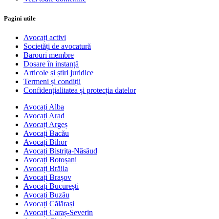
Pagini utile
Avocați activi
Societăți de avocatură
Barouri membre
Dosare în instanță
Articole și știri juridice
Termeni și condiții
Confidențialitatea și protecția datelor
Avocați Alba
Avocați Arad
Avocați Argeș
Avocați Bacău
Avocați Bihor
Avocați Bistrița-Năsăud
Avocați Botoșani
Avocați Brăila
Avocați Brașov
Avocați București
Avocați Buzău
Avocați Călărași
Avocați Caraș-Severin