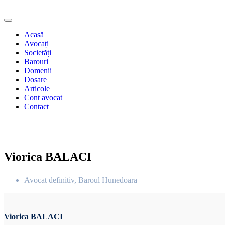
Acasă
Avocați
Societăți
Barouri
Domenii
Dosare
Articole
Cont avocat
Contact
Viorica BALACI
Avocat definitiv, Baroul Hunedoara
Viorica BALACI