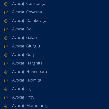
Avocați Constanța
Avocați Covasna
Avocați Dâmbovița
Avocați Dolj
Avocați Galați
Avocați Giurgiu
Avocați Gorj
Avocați Harghita
Avocați Hunedoara
Avocați Ialomița
Avocați Iași
Avocați Ilfov
Avocați Maramureș