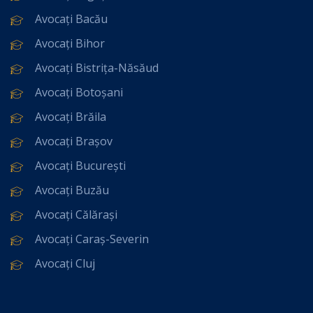
Avocați Bacău
Avocați Bihor
Avocați Bistrița-Năsăud
Avocați Botoșani
Avocați Brăila
Avocați Brașov
Avocați București
Avocați Buzău
Avocați Călărași
Avocați Caraș-Severin
Avocați Cluj