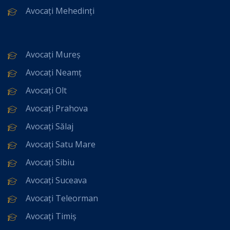
Avocați Mehedinți
Avocați Mureș
Avocați Neamț
Avocați Olt
Avocați Prahova
Avocați Sălaj
Avocați Satu Mare
Avocați Sibiu
Avocați Suceava
Avocați Teleorman
Avocați Timiș