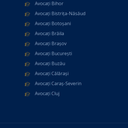
Avocați Bihor
Avocați Bistrița-Năsăud
Avocați Botoșani
Avocați Brăila
Avocați Brașov
Avocați București
Avocați Buzău
Avocați Călărași
Avocați Caraș-Severin
Avocați Cluj