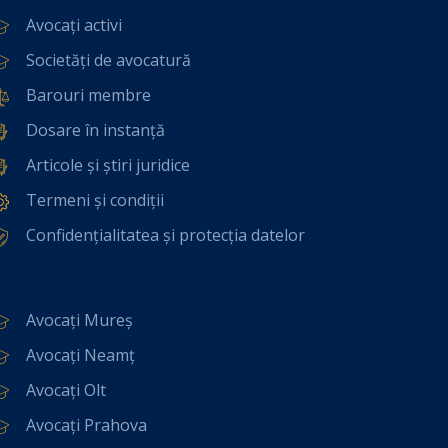
Avocați activi
Societăți de avocatură
Barouri membre
Dosare în instanță
Articole și știri juridice
Termeni și condiții
Confidențialitatea și protecția datelor
Avocați Mureș
Avocați Neamț
Avocați Olt
Avocați Prahova