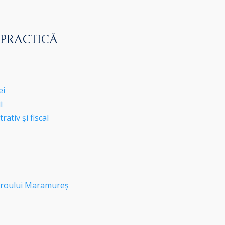
 PRACTICĂ
ei
i
ativ și fiscal
roului Maramureș