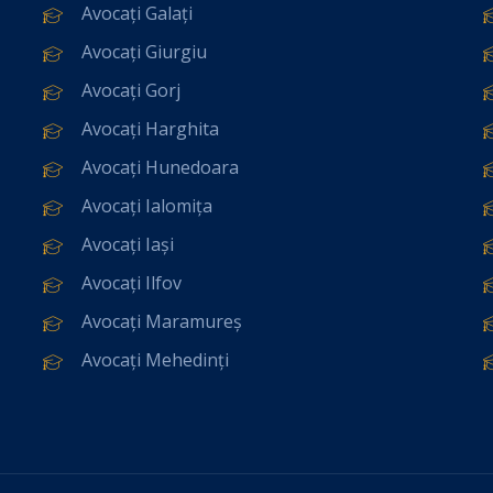
Avocați Galați
Avocați Giurgiu
Avocați Gorj
Avocați Harghita
Avocați Hunedoara
Avocați Ialomița
Avocați Iași
Avocați Ilfov
Avocați Maramureș
Avocați Mehedinți