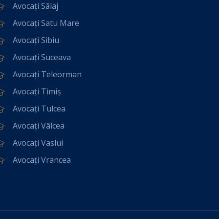
Avocați Sălaj
Avocați Satu Mare
Avocați Sibiu
Avocați Suceava
Avocați Teleorman
Avocați Timiș
Avocați Tulcea
Avocați Vâlcea
Avocați Vaslui
Avocați Vrancea