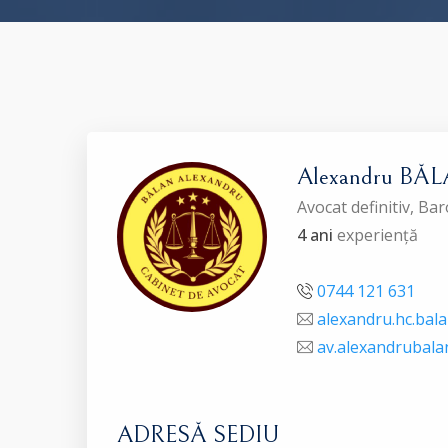
Alexandru BĂ
Avocat definitiv, 
4 ani
experiență
0744 121 631
alexandru.hc.bal
av.alexandrubal
ADRESĂ SEDIU