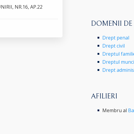
IRII, NR.16, AP.22
DOMENII DE
Drept penal
Drept civil
Dreptul famili
Dreptul munci
Drept administr
AFILIERI
Membru al
Ba