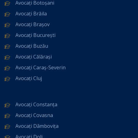
Avocați Botoșani
Avocați Brăila
Avocați Brașov
Avocați București
Avocați Buzău
Avocați Călărași
Avocați Caraș-Severin
Avocați Cluj
Avocați Constanța
Avocați Covasna
Avocați Dâmbovița
Avocați Dolj