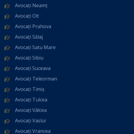
Avocați Neamț
Avocați Olt
Avocați Prahova
Avocați Sălaj
Avocați Satu Mare
Avocați Sibiu
Avocați Suceava
Avocați Teleorman
Avocați Timiș
Avocați Tulcea
Avocați Vâlcea
Avocați Vaslui
Avocați Vrancea