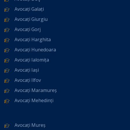
Avocați Galați
Avocați Giurgiu
Avocați Gorj
Avocați Harghita
Avocați Hunedoara
Avocați Ialomița
Avocați Iași
Avocați Ilfov
Avocați Maramureș
Avocați Mehedinți
Avocați Mureș