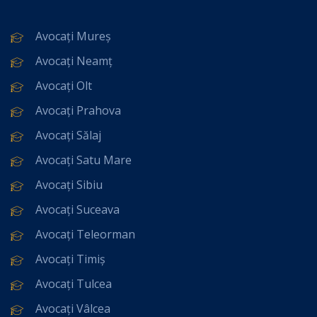
Avocați Mureș
Avocați Neamț
Avocați Olt
Avocați Prahova
Avocați Sălaj
Avocați Satu Mare
Avocați Sibiu
Avocați Suceava
Avocați Teleorman
Avocați Timiș
Avocați Tulcea
Avocați Vâlcea