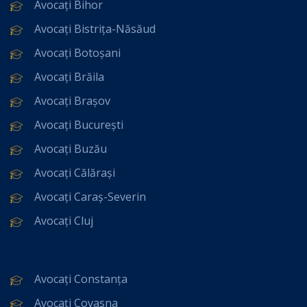
Avocați Bihor
Avocați Bistrița-Năsăud
Avocați Botoșani
Avocați Brăila
Avocați Brașov
Avocați București
Avocați Buzău
Avocați Călărași
Avocați Caraș-Severin
Avocați Cluj
Avocați Constanța
Avocați Covasna