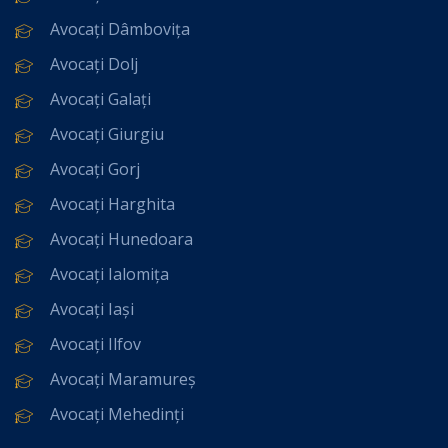
Avocați Dâmbovița
Avocați Dolj
Avocați Galați
Avocați Giurgiu
Avocați Gorj
Avocați Harghita
Avocați Hunedoara
Avocați Ialomița
Avocați Iași
Avocați Ilfov
Avocați Maramureș
Avocați Mehedinți