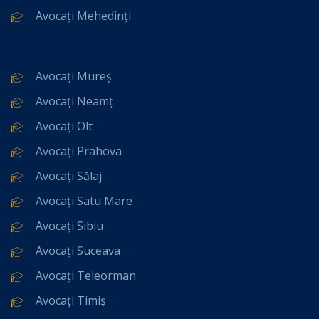
Avocați Mehedinți
Avocați Mureș
Avocați Neamț
Avocați Olt
Avocați Prahova
Avocați Sălaj
Avocați Satu Mare
Avocați Sibiu
Avocați Suceava
Avocați Teleorman
Avocați Timiș