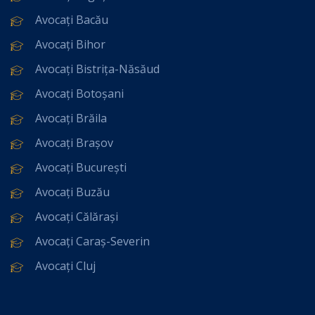
Avocați Bacău
Avocați Bihor
Avocați Bistrița-Năsăud
Avocați Botoșani
Avocați Brăila
Avocați Brașov
Avocați București
Avocați Buzău
Avocați Călărași
Avocați Caraș-Severin
Avocați Cluj