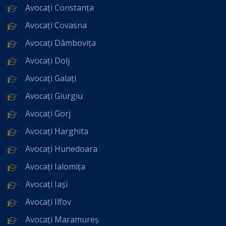
Avocați Constanța
Avocați Covasna
Avocați Dâmbovița
Avocați Dolj
Avocați Galați
Avocați Giurgiu
Avocați Gorj
Avocați Harghita
Avocați Hunedoara
Avocați Ialomița
Avocați Iași
Avocați Ilfov
Avocați Maramureș