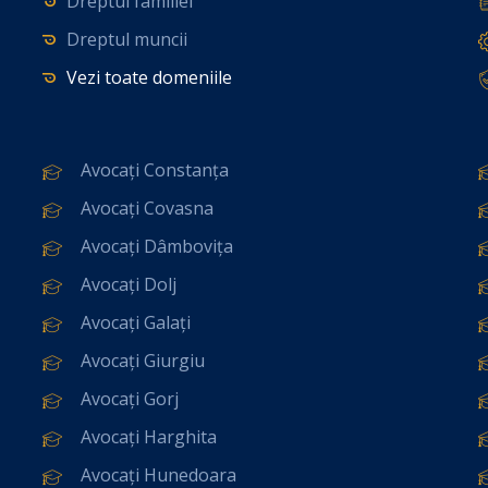
Dreptul familiei
Dreptul muncii
Vezi toate domeniile
Avocați Constanța
Avocați Covasna
Avocați Dâmbovița
Avocați Dolj
Avocați Galați
Avocați Giurgiu
Avocați Gorj
Avocați Harghita
Avocați Hunedoara