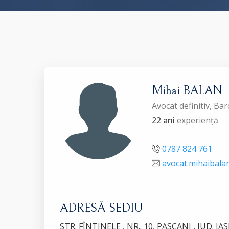
Mihai BALAN
Avocat definitiv, Bar
22 ani
experiență
0787 824 761
avocat.mihaibal
ADRESĂ SEDIU
STR. FÎNTINELE , NR.. 10, PASCANI , JUD. IAS