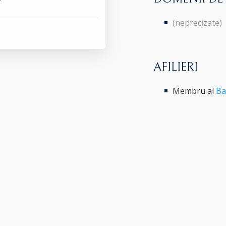
(neprecizate)
AFILIERI
Membru al
Ba