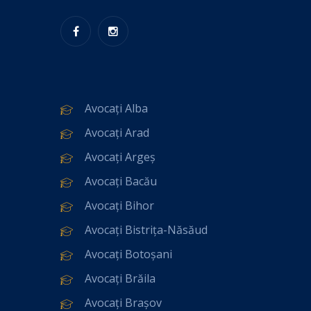
Avocați Alba
Avocați Arad
Avocați Argeș
Avocați Bacău
Avocați Bihor
Avocați Bistrița-Năsăud
Avocați Botoșani
Avocați Brăila
Avocați Brașov