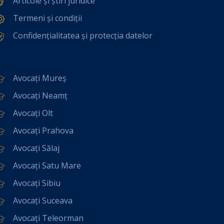
Articole și știri juridice
Termeni și condiții
Confidențialitatea și protecția datelor
Avocați Mureș
Avocați Neamț
Avocați Olt
Avocați Prahova
Avocați Sălaj
Avocați Satu Mare
Avocați Sibiu
Avocați Suceava
Avocați Teleorman