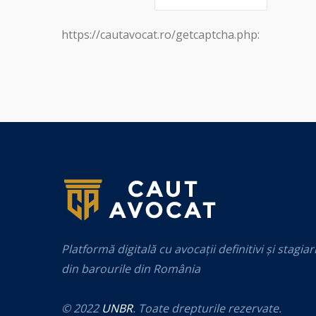
https://cautavocat.ro/getcaptcha.php:
Platformă digitală cu avocații definitivi și stagiar
din barourile din România
© 2022
UNBR
. Toate drepturile rezervate.