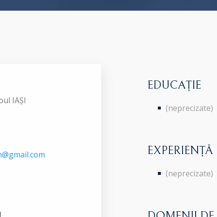
EDUCAȚIE
oul IAȘI
(neprecizate)
EXPERIENȚĂ
an@gmail.com
(neprecizate)
I
DOMENII DE