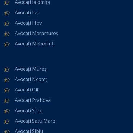
Avocați Ialomița
Avocați Iași
Avocați Ilfov
Avocați Maramureș
Avocați Mehedinți
Avocați Mureș
Avocați Neamț
Avocați Olt
Avocați Prahova
Avocați Sălaj
Avocați Satu Mare
Avocați Sibiu