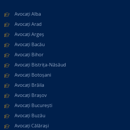
Avocați Alba
Avocați Arad
Avocați Argeș
Avocați Bacău
Avocați Bihor
Avocați Bistrița-Năsăud
Avocați Botoșani
Avocați Brăila
Avocați Brașov
Avocați București
Avocați Buzău
Avocați Călărași