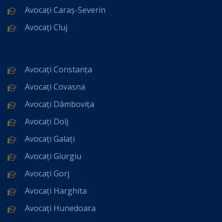
Avocați Caraș-Severin
Avocați Cluj
Avocați Constanța
Avocați Covasna
Avocați Dâmbovița
Avocați Dolj
Avocați Galați
Avocați Giurgiu
Avocați Gorj
Avocați Harghita
Avocați Hunedoara