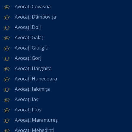
Avocați Covasna
Avocați Dâmbovița
Avocați Dolj
Avocați Galați
Avocați Giurgiu
Avocați Gorj
Avocați Harghita
Avocați Hunedoara
Avocați Ialomița
Avocați Iași
Avocați Ilfov
Avocați Maramureș
Avocați Mehedinți