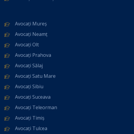
Avocați Mureș
Avocați Neamț
Avocați Olt
Avocați Prahova
Avocați Sălaj
Avocați Satu Mare
Avocați Sibiu
Avocați Suceava
Avocați Teleorman
Avocați Timiș
Avocați Tulcea