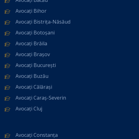
Avocați Bihor
Avocați Bistrița-Năsăud
Avocați Botoșani
Avocați Brăila
Avocați Brașov
Avocați București
Avocați Buzău
Avocați Călărași
Avocați Caraș-Severin
Avocați Cluj
Avocați Constanța