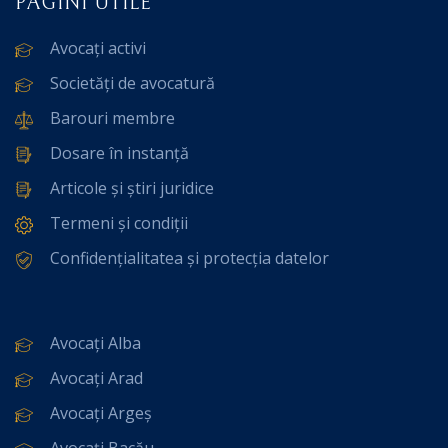
PAGINI UTILE
Avocați activi
Societăți de avocatură
Barouri membre
Dosare în instanță
Articole și știri juridice
Termeni și condiții
Confidențialitatea și protecția datelor
Avocați Alba
Avocați Arad
Avocați Argeș
Avocați Bacău