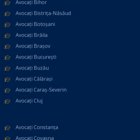
Avocați Bihor
Avocați Bistrița-Năsăud
Avocați Botoșani
Avocați Brăila
Avocați Brașov
Avocați București
Avocați Buzău
Avocați Călărași
Avocați Caraș-Severin
Avocați Cluj
Avocați Constanța
Avocați Covasna