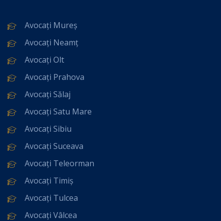
Avocați Mureș
Avocați Neamț
Avocați Olt
Avocați Prahova
Avocați Sălaj
Avocați Satu Mare
Avocați Sibiu
Avocați Suceava
Avocați Teleorman
Avocați Timiș
Avocați Tulcea
Avocați Vâlcea