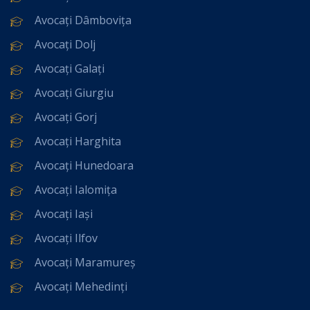
Avocați Dâmbovița
Avocați Dolj
Avocați Galați
Avocați Giurgiu
Avocați Gorj
Avocați Harghita
Avocați Hunedoara
Avocați Ialomița
Avocați Iași
Avocați Ilfov
Avocați Maramureș
Avocați Mehedinți