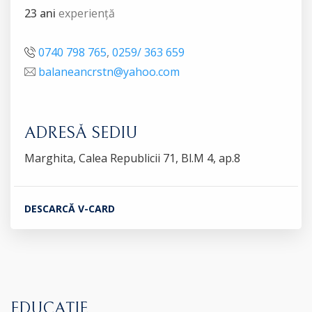
23 ani
experiență
0740 798 765
,
0259/ 363 659
balaneancrstn@yahoo.com
ADRESĂ SEDIU
Marghita, Calea Republicii 71, Bl.M 4, ap.8
DESCARCĂ V-CARD
EDUCAȚIE