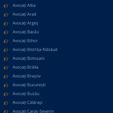
Avocați Alba
Avocați Arad
Avocați Argeș
Avocați Bacău
Avocați Bihor
Avocați Bistrița-Năsăud
Avocați Botoșani
Avocați Brăila
Avocați Brașov
Avocați București
Avocați Buzău
Avocați Călărași
Avocați Caraș-Severin