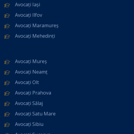
Avocați Iași
Avocați Ilfov
Avocați Maramureș
Avocați Mehedinți
Avocați Mureș
Avocați Neamț
Avocați Olt
Avocați Prahova
Avocați Sălaj
Avocați Satu Mare
Avocați Sibiu