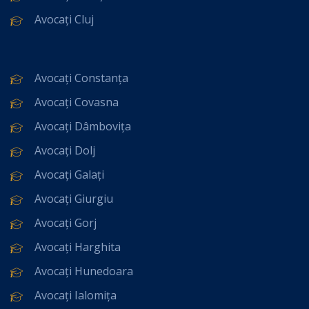
Avocați Cluj
Avocați Constanța
Avocați Covasna
Avocați Dâmbovița
Avocați Dolj
Avocați Galați
Avocați Giurgiu
Avocați Gorj
Avocați Harghita
Avocați Hunedoara
Avocați Ialomița